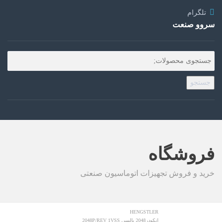
تلگرام
سروو صنعت
جستجو
فروشگاه
خرید و فروش تجهیزات اتوماسیون صنعتی
HENGSTLER
انکودر2048 پالسی 2048P/REV 1VSS