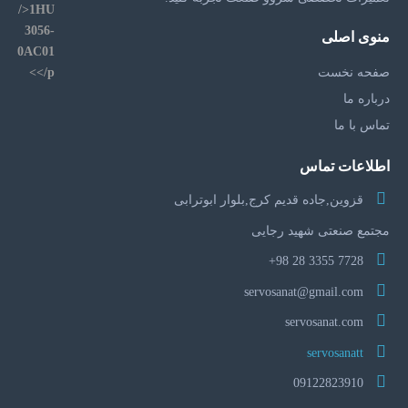
منوی اصلی
صفحه نخست
درباره ما
تماس با ما
اطلاعات تماس
قزوین,جاده قدیم کرج,بلوار ابوترابی
مجتمع صنعتی شهید رجایی
7728 3355 28 98+
servosanat@gmail.com
servosanat.com
servosanatt
09122823910