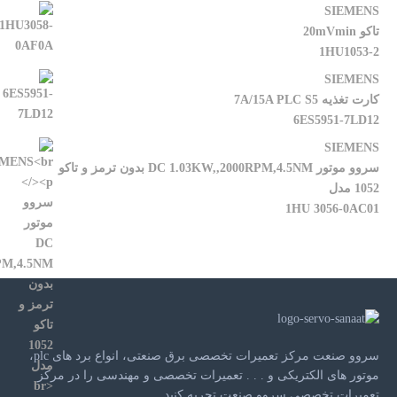
SIEMENS
تاکو 20mVmin
1HU1053-2
SIEMENS
کارت تغذیه 7A/15A PLC S5
6ES5951-7LD12
SIEMENS
سروو موتور DC 1.03KW,,2000RPM,4.5NM بدون ترمز و تاکو
1052 مدل
1HU 3056-0AC01
سروو صنعت مرکز تعمیرات تخصصی برق صنعتی، انواع برد های plc،
موتور های الکتریکی و . . . تعمیرات تخصصی و مهندسی را در مرکز
تعمیرات تخصصی سروو صنعت تجربه کنید.