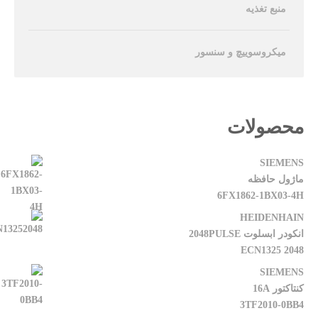
منبع تغذیه
میکروسوییچ و سنسور
محصولات
SIEMENS
ماژول حافظه
6FX1862-1BX03-4H
HEIDENHAIN
انکودر ابسلوت 2048PULSE
ECN1325 2048
SIEMENS
کنتاکتور 16A
3TF2010-0BB4