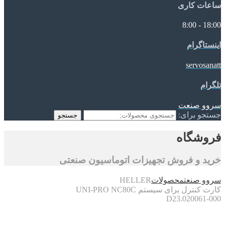
ساعات کاری
18:00 - 8:00
اینستاگرام
servosanatt
تلگرام
سروو صنعت
جستجو برای:
جستجو
فروشگاه
خرید و فروش تجهیزات اتوماسیون صنعتی
سروو صنعت
محصولات
HELLER
کارت کنترل برای سیستم UNI-PRO NC80C
D23.020061-000