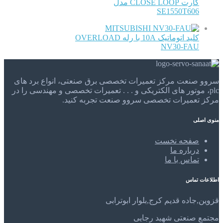
کارت CLOSE LOOP مدل
SE1550T606
MITSUBISHI
کلید اتوماتیک 10A با رله OVERLOAD
NV30-FAU
سروو صنعت مرکز تعمیرات تخصصی برق صنعتی، انواع برد های
plc، موتور های الکتریکی و . . . تعمیرات تخصصی و مهندسی را در
مرکز تعمیرات تخصصی سروو صنعت تجربه کنید.
منوی اصلی
صفحه نخست
درباره ما
تماس با ما
اطلاعات تماس
قزوین,جاده قدیم کرج,بلوار ابوترابی
مجتمع صنعتی شهید رجایی