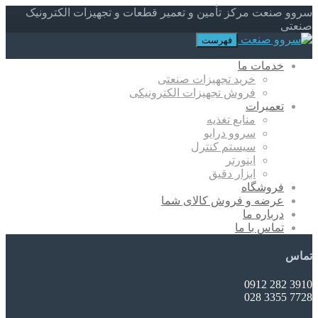
سروو صنعت مرکز تأمین و تعمیر قطعات و تجهیزات الکترونیک
صنعتی
فهرست
خدمات ما
خرید تجهیزات صنعتی
فروش تجهیزات الکترونیکی
تعمیرات
منابع تغذیه
سروو درایو
سیستم کنترل
اینورتر
ابزار دقیق
فروشگاه
عرضه و فروش کالای شما
درباره ما
تماس با ما
تماس
3910 282 0912
7728 3355 028