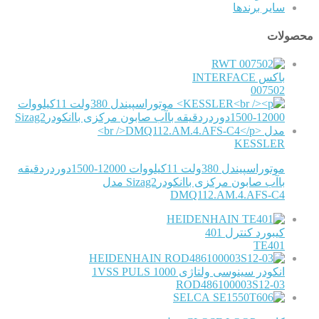
سایر برندها
محصولات
RWT
باکس INTERFACE
007502
KESSLER
موتوراسپیندل 380ولت 11کیلووات 12000-1500دوردردقیقه
باآب صابون مرکزی باانکودرSizag2 مدل
DMQ112.AM.4.AFS-C4
HEIDENHAIN
کیبورد کنترل 401
TE401
HEIDENHAIN
انکودر سینوسی ولتاژی 1VSS PULS 1000
ROD486100003S12-03
SELCA