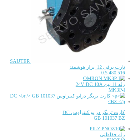
SAUTER
تارت برقی 12 ابزار هوشمند
0.5.480.516
OMRON
رله 11 پین 24V DC 10A
MK3P-I
کارت تریگر درایو کنتراوس DC
GB 101037 BZ
PILZ
رله حفاظتی