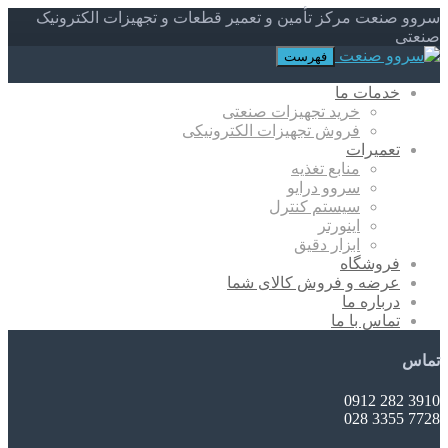
سروو صنعت مرکز تأمین و تعمیر قطعات و تجهیزات الکترونیک
صنعتی
فهرست
خدمات ما
خرید تجهیزات صنعتی
فروش تجهیزات الکترونیکی
تعمیرات
منابع تغذیه
سروو درایو
سیستم کنترل
اینورتر
ابزار دقیق
فروشگاه
عرضه و فروش کالای شما
درباره ما
تماس با ما
تماس
3910 282 0912
7728 3355 028