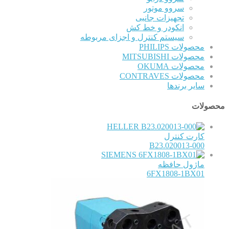
سروو موتور
تجهیزات جانبی
انکودر و خط کش
سیستم کنترل و اجزای مربوطه
محصولات PHILIPS
محصولات MITSUBISHI
محصولات OKUMA
محصولات CONTRAVES
سایر برندها
محصولات
HELLER
کارت کنترل
B23.020013-000
SIEMENS
ماژول حافظه
6FX1808-1BX01