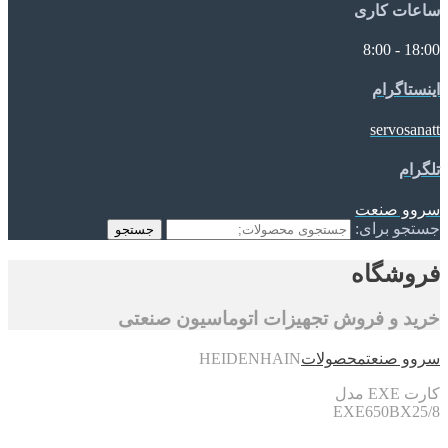
ساعات کاری
18:00 - 8:00
اینستاگرام
servosanatt
تلگرام
سروو صنعت
جستجو برای:
جستجو
فروشگاه
خرید و فروش تجهیزات اتوماسیون صنعتی
سروو صنعت
محصولات
HEIDENHAIN
کارت EXE مدل
EXE650BX25/8