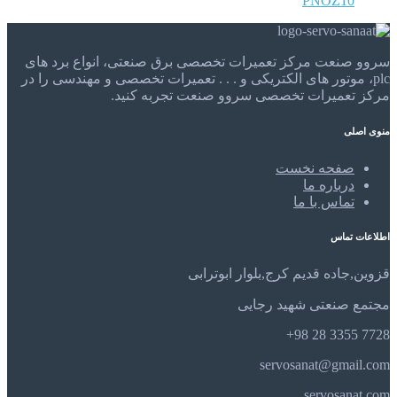
PNOZ10
سروو صنعت مرکز تعمیرات تخصصی برق صنعتی، انواع برد های
plc، موتور های الکتریکی و . . . تعمیرات تخصصی و مهندسی را در
مرکز تعمیرات تخصصی سروو صنعت تجربه کنید.
منوی اصلی
صفحه نخست
درباره ما
تماس با ما
اطلاعات تماس
قزوین,جاده قدیم کرج,بلوار ابوترابی
مجتمع صنعتی شهید رجایی
7728 3355 28 98+
servosanat@gmail.com
servosanat.com