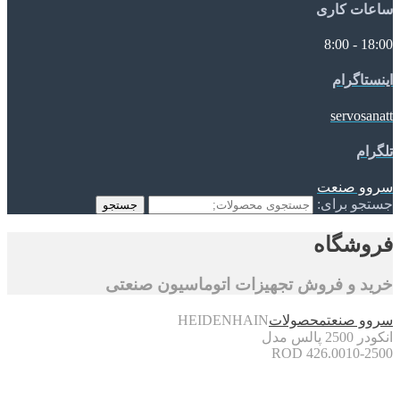
ساعات کاری
18:00 - 8:00
اینستاگرام
servosanatt
تلگرام
سروو صنعت
جستجو برای:
جستجو
فروشگاه
خرید و فروش تجهیزات اتوماسیون صنعتی
سروو صنعت
محصولات
HEIDENHAIN
انکودر 2500 پالس مدل
ROD 426.0010-2500