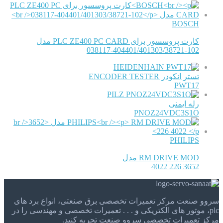
BOSCH
کارت پروسسور برای PLC ZE400 PC CARD مدل
038117-404401/401303/38721-102
HEIDENHAIN
تستر انکودر ENCODER TESTER
PWT17
PILZ
رله ایمنی
PNOZ24VDC3S1O
PHILIPS
RM DRIVE MOD مدل
3652 226 4022
سروو صنعت مرکز تعمیرات تخصصی برق صنعتی، انواع برد های
plc، موتور های الکتریکی و . . . تعمیرات تخصصی و مهندسی را در
مرکز تعمیرات تخصصی سروو صنعت تجربه کنید.