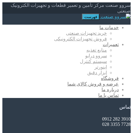
سروو صنعت مرکز تأمین و تعمیر قطعات و تجهیزات الکترونیک
صنعتی
فهرست
خدمات ما
خرید تجهیزات صنعتی
فروش تجهیزات الکترونیکی
تعمیرات
منابع تغذیه
سروو درایو
سیستم کنترل
اینورتر
ابزار دقیق
فروشگاه
عرضه و فروش کالای شما
درباره ما
تماس با ما
تماس
3910 282 0912
7728 3355 028