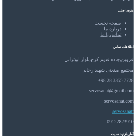
منوی اصلی
صفحه نخست
درباره ما
تماس با ما
اطلاعات تماس
قزوین,جاده قدیم کرج,بلوار ابوترابی
مجتمع صنعتی شهید رجایی
7728 3355 28 98+
servosanat@gmail.com
servosanat.com
servosanatt
09122823910
آمار بازدید سایت