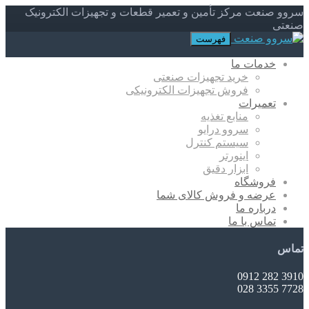
سروو صنعت مرکز تأمین و تعمیر قطعات و تجهیزات الکترونیک
صنعتی
فهرست
خدمات ما
خرید تجهیزات صنعتی
فروش تجهیزات الکترونیکی
تعمیرات
منابع تغذیه
سروو درایو
سیستم کنترل
اینورتر
ابزار دقیق
فروشگاه
عرضه و فروش کالای شما
درباره ما
تماس با ما
تماس
3910 282 0912
7728 3355 028