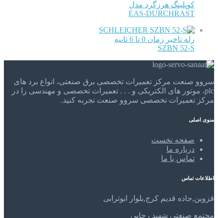
کوپلینگ هرزگرد مدل
EAS-DURCHRAST
SCHLEICHER
رله تاخیر زمان 0 تا 6 ثانیه
SZBN 52-S
سروو صنعت مرکز تعمیرات تخصصی برق صنعتی، انواع برد های
plc، موتور های الکتریکی و . . . تعمیرات تخصصی و مهندسی را در
مرکز تعمیرات تخصصی سروو صنعت تجربه کنید.
منوی اصلی
صفحه نخست
درباره ما
تماس با ما
اطلاعات تماس
قزوین,جاده قدیم کرج,بلوار ابوترابی
مجتمع صنعتی شهید رجایی