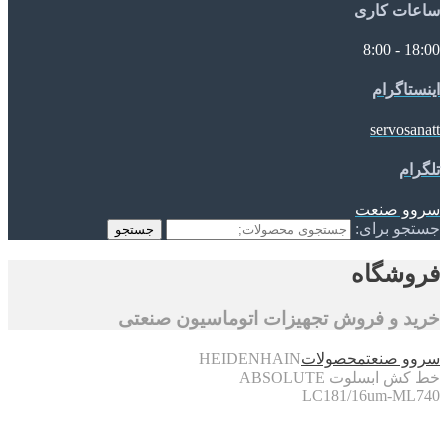
ساعات کاری
18:00 - 8:00
اینستاگرام
servosanatt
تلگرام
سروو صنعت
جستجو برای:
جستجو
فروشگاه
خرید و فروش تجهیزات اتوماسیون صنعتی
سروو صنعت
محصولات
HEIDENHAIN
خط کش ابسلوت ABSOLUTE
LC181/16um-ML740