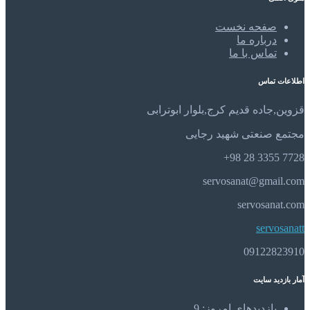
صفحه نخست
درباره ما
تماس با ما
اطلاعات تماس
قزوین,جاده قدیم کرج,بلوار ابوترابی
مجتمع صنعتی شهید رجایی
7728 3355 28 98+
servosanat@gmail.com
servosanat.com
servosanatt
09122823910
آمار بازدید سایت
بازدیدهای امروز:
9