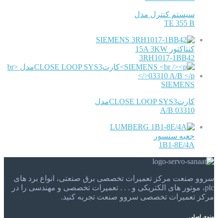
سیستم کنترل مدل
TE 355 B
SIEMENS
کنتاکتور 15A 3KW
3RH1017-1BB42
SIEMENS
کارتCLOSE LOOP SYS3مدل
03310 A/B
LUMBERG
جعبه سنسور
1B1-8E/4A
سروو صنعت مرکز تعمیرات تخصصی برق صنعتی، انواع برد های
plc، موتور های الکتریکی و . . . تعمیرات تخصصی و مهندسی را در
مرکز تعمیرات تخصصی سروو صنعت تجربه کنید.
منوی اصلی