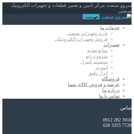
سروو صنعت مرکز تأمین و تعمیر قطعات و تجهیزات الکترونیک
صنعتی
فهرست
خدمات ما
خرید تجهیزات صنعتی
فروش تجهیزات الکترونیکی
تعمیرات
منابع تغذیه
سروو درایو
سیستم کنترل
اینورتر
ابزار دقیق
فروشگاه
عرضه و فروش کالای شما
درباره ما
تماس با ما
تماس
3910 282 0912
7728 3355 028