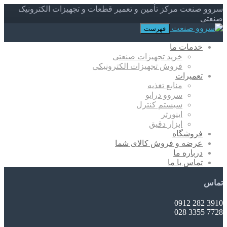
سروو صنعت مرکز تأمین و تعمیر قطعات و تجهیزات الکترونیک
صنعتی
فهرست
خدمات ما
خرید تجهیزات صنعتی
فروش تجهیزات الکترونیکی
تعمیرات
منابع تغذیه
سروو درایو
سیستم کنترل
اینورتر
ابزار دقیق
فروشگاه
عرضه و فروش کالای شما
درباره ما
تماس با ما
تماس
3910 282 0912
7728 3355 028