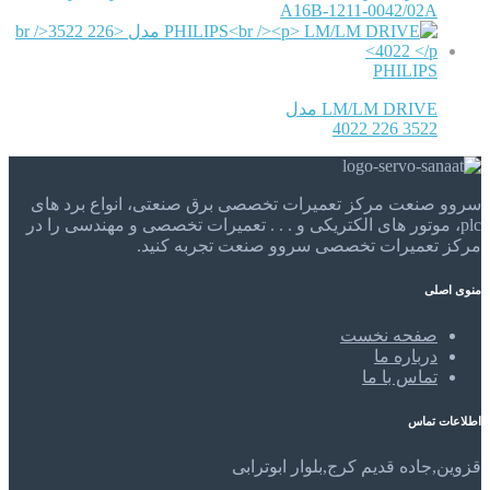
A16B-1211-0042/02A
PHILIPS
LM/LM DRIVE مدل
3522 226 4022
سروو صنعت مرکز تعمیرات تخصصی برق صنعتی، انواع برد های
plc، موتور های الکتریکی و . . . تعمیرات تخصصی و مهندسی را در
مرکز تعمیرات تخصصی سروو صنعت تجربه کنید.
منوی اصلی
صفحه نخست
درباره ما
تماس با ما
اطلاعات تماس
قزوین,جاده قدیم کرج,بلوار ابوترابی