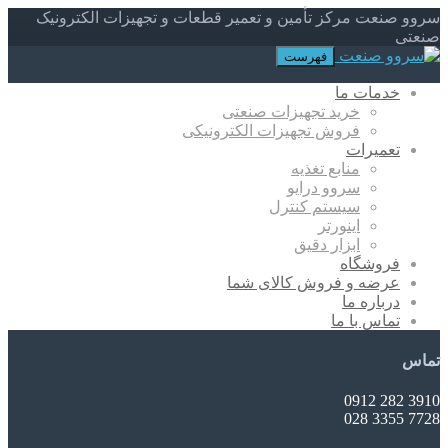
سروو صنعت مرکز تأمین و تعمیر قطعات و تجهیزات الکترونیک
صنعتی
فهرست
خدمات ما
خرید تجهیزات صنعتی
فروش تجهیزات الکترونیکی
تعمیرات
منابع تغذیه
سروو درایو
سیستم کنترل
اینورتر
ابزار دقیق
فروشگاه
عرضه و فروش کالای شما
درباره ما
تماس با ما
تماس
3910 282 0912
7728 3355 028