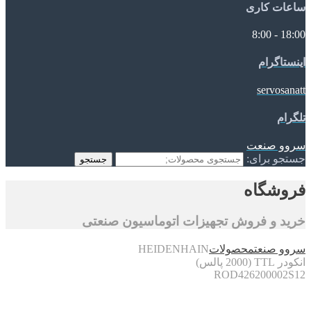
ساعات کاری
18:00 - 8:00
اینستاگرام
servosanatt
تلگرام
سروو صنعت
جستجو برای:
جستجو
فروشگاه
خرید و فروش تجهیزات اتوماسیون صنعتی
سروو صنعت
محصولات
HEIDENHAIN
انکودر TTL (2000 پالس)
ROD426200002S12