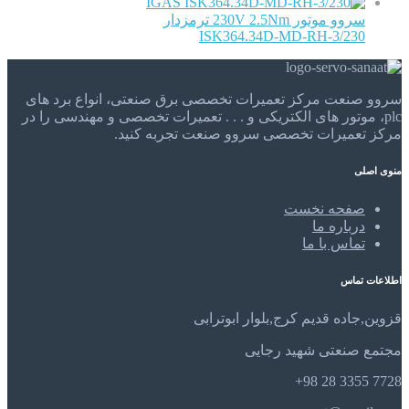
IGAS
سروو موتور 230V 2.5Nm ترمزدار
ISK364.34D-MD-RH-3/230
سروو صنعت مرکز تعمیرات تخصصی برق صنعتی، انواع برد های
plc، موتور های الکتریکی و . . . تعمیرات تخصصی و مهندسی را در
مرکز تعمیرات تخصصی سروو صنعت تجربه کنید.
منوی اصلی
صفحه نخست
درباره ما
تماس با ما
اطلاعات تماس
قزوین,جاده قدیم کرج,بلوار ابوترابی
مجتمع صنعتی شهید رجایی
7728 3355 28 98+