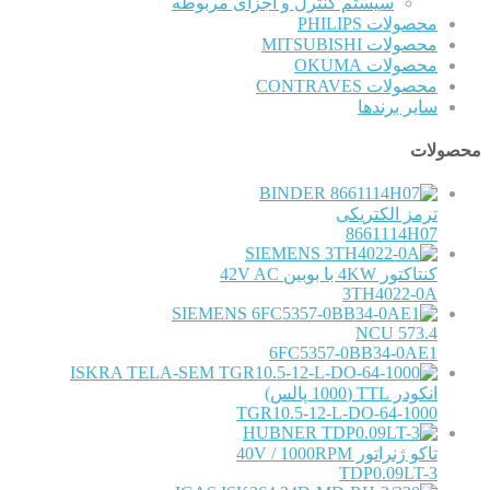
سیستم کنترل و اجزای مربوطه
محصولات PHILIPS
محصولات MITSUBISHI
محصولات OKUMA
محصولات CONTRAVES
سایر برندها
محصولات
BINDER
ترمز الکتریکی
8661114H07
SIEMENS
کنتاکتور 4KW با بوبین 42V AC
3TH4022-0A
SIEMENS
NCU 573.4
6FC5357-0BB34-0AE1
ISKRA TELA-SEM
انکودر TTL (1000 پالس)
TGR10.5-12-L-DO-64-1000
HUBNER
تاکو ژنراتور 40V / 1000RPM
TDP0.09LT-3