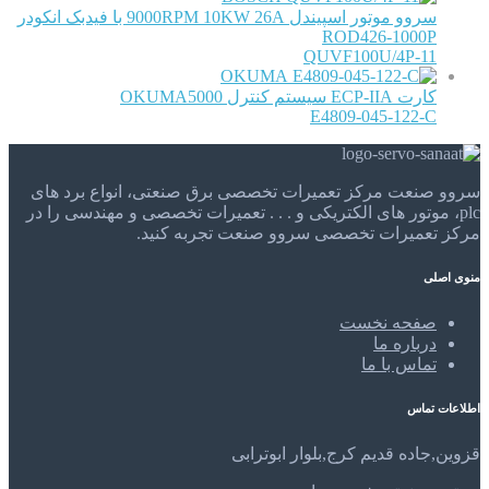
سروو موتور اسپیندل 9000RPM 10KW 26A با فیدبک انکودر
ROD426-1000P
QUVF100U/4P-11
OKUMA
کارت ECP-IIA سیستم کنترل OKUMA5000
E4809-045-122-C
سروو صنعت مرکز تعمیرات تخصصی برق صنعتی، انواع برد های
plc، موتور های الکتریکی و . . . تعمیرات تخصصی و مهندسی را در
مرکز تعمیرات تخصصی سروو صنعت تجربه کنید.
منوی اصلی
صفحه نخست
درباره ما
تماس با ما
اطلاعات تماس
قزوین,جاده قدیم کرج,بلوار ابوترابی