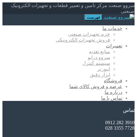
سروو صنعت مرکز تأمین و تعمیر قطعات و تجهیزات الکترونیک
صنعتی
فهرست
خدمات ما
خرید تجهیزات صنعتی
فروش تجهیزات الکترونیکی
تعمیرات
منابع تغذیه
سروو درایو
سیستم کنترل
اینورتر
ابزار دقیق
فروشگاه
عرضه و فروش کالای شما
درباره ما
تماس با ما
تماس
3910 282 0912
7728 3355 028