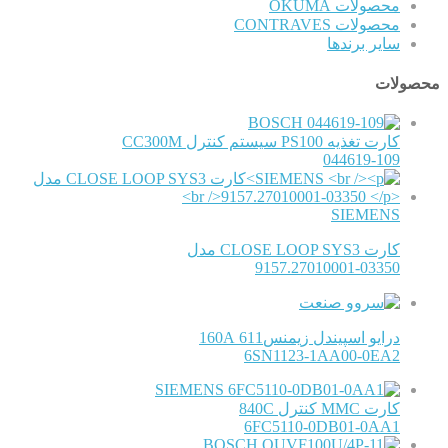
محصولات OKUMA
محصولات CONTRAVES
سایر برندها
محصولات
BOSCH
کارت تغذیه PS100 سیستم کنترل CC300M
044619-109
SIEMENS
کارت CLOSE LOOP SYS3 مدل
9157.27010001-03350
درایو اسپیندل زیمنس611 160A
6SN1123-1AA00-0EA2
SIEMENS
کارت MMC کنترل 840C
6FC5110-0DB01-0AA1
BOSCH