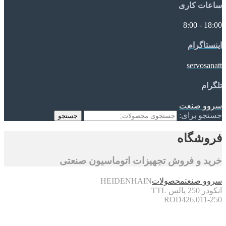
ساعات کاری
18:00 - 8:00
اینستاگرام
servosanatt
تلگرام
سروو صنعت
جستجو برای:
جستجو
فروشگاه
خرید و فروش تجهیزات اتوماسیون صنعتی
سروو صنعت
محصولات
HEIDENHAIN
انکودر 250 پالس TTL
ROD426.011-250