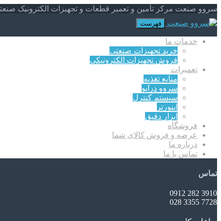
سروو صنعت مرکز تأمین و تعمیر قطعات و تجهیزات الکترونیک صنعت
فهرست
خدمات ما
خرید تجهیزات صنعتی
فروش تجهیزات الکترونیکی
تعمیرات
منابع تغذیه
سروو درایو
سیستم کنترل
اینورتر
ابزار دقیق
فروشگاه
عرضه و فروش کالای شما
درباره ما
تماس با ما
تماس
3910 282 0912
7728 3355 028