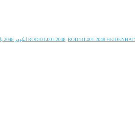
ROD431.001-2048 HEIDENHA انکودر 2048 پالس 10V-30V HTL
,
ROD431.001-2048