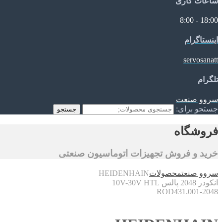
ساعات کاری
18:00 - 8:00
اینستاگرام
servosanatt
تلگرام
سروو صنعت
جستجو برای:
جستجو
فروشگاه
خرید و فروش تجهیزات اتوماسیون صنعتی
سروو صنعت
محصولات
HEIDENHAIN
انکودر 2048 پالس 10V-30V HTL
ROD431.001-2048