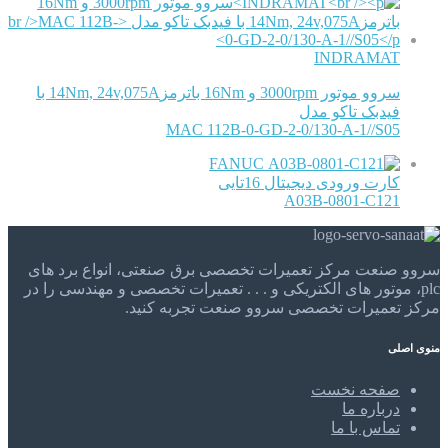
INDRAMAT
سروو موتور 3000rpm و 16Nm باترمز14Nm, 24v,075A با
فیدبک تاکو مدل
MAC 112B-0-GD-2-0/130-A-1//S05
FANUC
کارت ورودی دیجیتال 16تایی
A03B-0801-C121
سروو صنعت مرکز تعمیرات تخصصی برق صنعتی، انواع برد های
plc، موتور های الکتریکی و . . . تعمیرات تخصصی و مهندسی را در
مرکز تعمیرات تخصصی سروو صنعت تجربه کنید.
منوی اصلی
صفحه نخست
درباره ما
تماس با ما