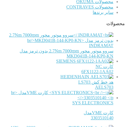
محصولات OKUMA
محصولات CONTRAVES
سایر برندها
محصولات
INDRAMAT
سروو موتور محور 2.7Nm 7000rpm بدون ترمز مدل
MKD041B-144-KP0-KN
SIEMENS
کارت NC
6FX1122-1AA02
HEIDENHAIN
هد خط کش LS703
AELS703
SYS ELECTRONICS
کارت VMEمدل
3303510140