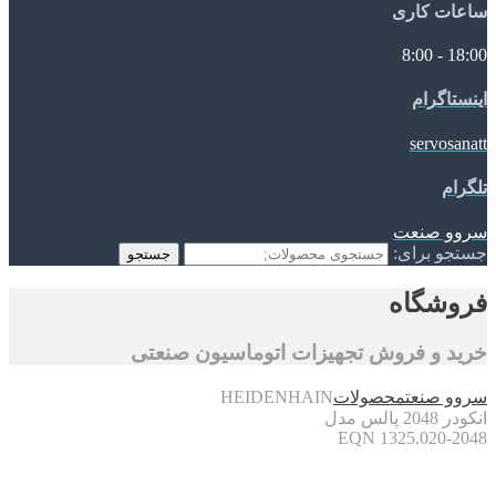
ساعات کاری
18:00 - 8:00
اینستاگرام
servosanatt
تلگرام
سروو صنعت
جستجو برای:
جستجو
فروشگاه
خرید و فروش تجهیزات اتوماسیون صنعتی
سروو صنعت
محصولات
HEIDENHAIN
انکودر 2048 پالس مدل
EQN 1325.020-2048