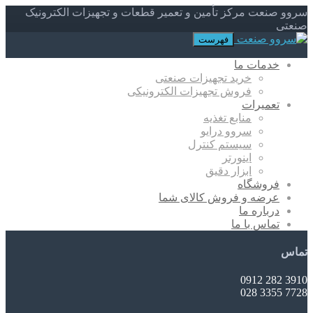
سروو صنعت مرکز تأمین و تعمیر قطعات و تجهیزات الکترونیک
صنعتی
فهرست
خدمات ما
خرید تجهیزات صنعتی
فروش تجهیزات الکترونیکی
تعمیرات
منابع تغذیه
سروو درایو
سیستم کنترل
اینورتر
ابزار دقیق
فروشگاه
عرضه و فروش کالای شما
درباره ما
تماس با ما
تماس
3910 282 0912
7728 3355 028