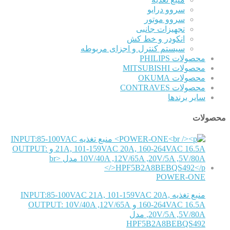
سروو درایو
سروو موتور
تجهیزات جانبی
انکودر و خط کش
سیستم کنترل و اجزای مربوطه
محصولات PHILIPS
محصولات MITSUBISHI
محصولات OKUMA
محصولات CONTRAVES
سایر برندها
محصولات
POWER-ONE
منبع تغذیه INPUT:85-100VAC 21A, 101-159VAC 20A,
160-264VAC 16.5A و OUTPUT: 10V/40A ,12V/65A
,20V/5A ,5V/80A مدل
HPF5B2A8BEBQS492