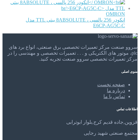
OMRON
انکودر 256 پالسی ، 8ABSOLUTE بیتی TTL مدل
E6CP-AG5C-C
سروو صنعت مرکز تعمیرات تخصصی برق صنعتی، انواع برد های
plc، موتور های الکتریکی و . . . تعمیرات تخصصی و مهندسی را در
مرکز تعمیرات تخصصی سروو صنعت تجربه کنید.
منوی اصلی
صفحه نخست
درباره ما
تماس با ما
اطلاعات تماس
قزوین,جاده قدیم کرج,بلوار ابوترابی
مجتمع صنعتی شهید رجایی