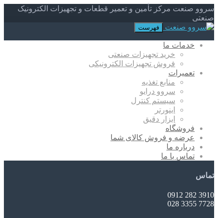
سروو صنعت مرکز تأمین و تعمیر قطعات و تجهیزات الکترونیک
صنعتی
فهرست
خدمات ما
خرید تجهیزات صنعتی
فروش تجهیزات الکترونیکی
تعمیرات
منابع تغذیه
سروو درایو
سیستم کنترل
اینورتر
ابزار دقیق
فروشگاه
عرضه و فروش کالای شما
درباره ما
تماس با ما
تماس
3910 282 0912
7728 3355 028