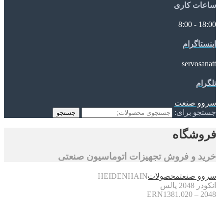
ساعات کاری
18:00 - 8:00
اینستاگرام
servosanatt
تلگرام
سروو صنعت
جستجو برای:
جستجو
فروشگاه
خرید و فروش تجهیزات اتوماسیون صنعتی
سروو صنعت
محصولات
HEIDENHAIN
انکودر 2048 پالس
ERN1381.020 – 2048