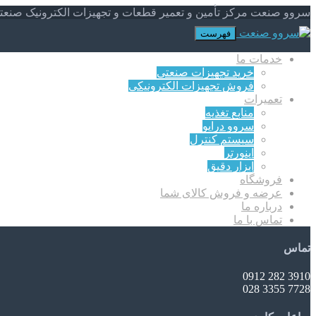
سروو صنعت مرکز تأمین و تعمیر قطعات و تجهیزات الکترونیک صنعت
فهرست
خدمات ما
خرید تجهیزات صنعتی
فروش تجهیزات الکترونیکی
تعمیرات
منابع تغذیه
سروو درایو
سیستم کنترل
اینورتر
ابزار دقیق
فروشگاه
عرضه و فروش کالای شما
درباره ما
تماس با ما
تماس
3910 282 0912
7728 3355 028