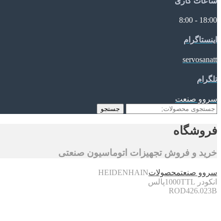
ساعات کاری
18:00 - 8:00
اینستاگرام
servosanatt
تلگرام
سروو صنعت
جستجو
جستجو
برای:
فروشگاه
خرید و فروش تجهیزات اتوماسیون صنعتی
سروو صنعت
محصولات
HEIDENHAIN
انکودر 1000TTLپالس
ROD426.023B