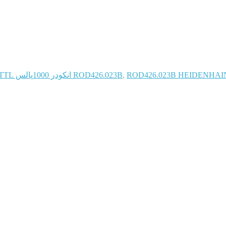
ROD426.023B HEIDENHA انکودر 1000پالس TTL
,
ROD426.023B