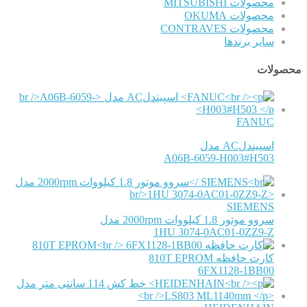
محصولات MITSUBISHI
محصولات OKUMA
محصولات CONTRAVES
سایر برندها
محصولات
FANUC
اسپیندلAC مدل
A06B-6059-H003#H503
SIEMENS
سروو موتور 1.8 کیلووات 2000rpm مدل
1HU 3074-0AC01-0ZZ9-Z
کارت حافظه 810T EPROM
6FX1128-1BB00