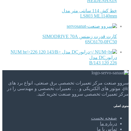
HEIDENHAIN
خط کش 114 سانتی متر مدل
LS803 ML1140mm
کارت قدرت زیمنس SIMODRIVE 70A
6SC6170-0FC50
NUM
درایورDC مدل
226 120 143/B
سروو صنعت مرکز تعمیرات تخصصی برق صنعتی، انواع برد های
plc، موتور های الکتریکی و . . . تعمیرات تخصصی و مهندسی را در
مرکز تعمیرات تخصصی سروو صنعت تجربه کنید.
منوی اصلی
صفحه نخست
درباره ما
تماس با ما