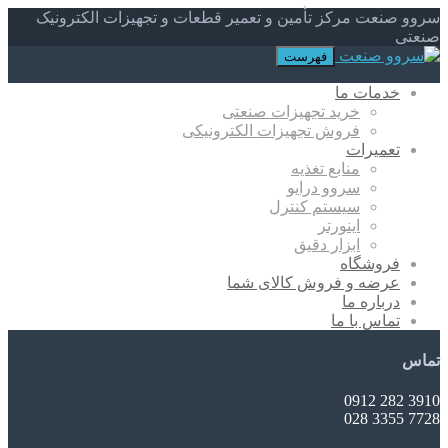
سروو صنعت مرکز تأمین و تعمیر قطعات و تجهیزات الکترونیک
صنعتی
فهرست
خدمات ما
خرید تجهیزات صنعتی
فروش تجهیزات الکترونیکی
تعمیرات
منابع تغذیه
سروو درایو
سیستم کنترل
اینورتر
ابزار دقیق
فروشگاه
عرضه و فروش کالای شما
درباره ما
تماس با ما
تماس
3910 282 0912
7728 3355 028