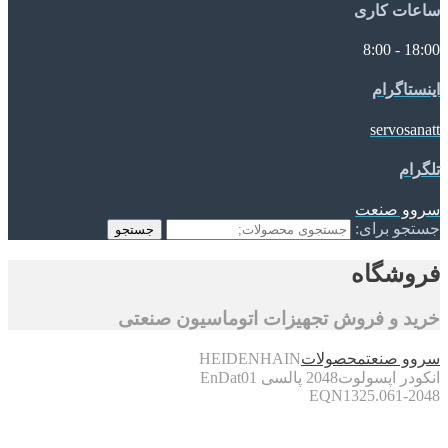
ساعات کاری
18:00 - 8:00
اینستاگرام
servosanatt
تلگرام
سروو صنعت
جستجو برای:
جستجو
فروشگاه
خرید و فروش تجهیزات اتوماسیون صنعتی
سروو صنعت
محصولات
HEIDENHAIN
انکودر اپسولوت2048 پالسی EnDat01
EQN1325.061-2048