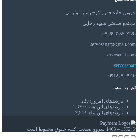
قزوین,جاده قدیم کرج,بلوار ابوترابی
مجتمع صنعتی شهید رجایی
7728 3355 28 98+
servosanat@gmail.com
servosanat.com
servosanatt
09122823910
آمار بازدید سایت
بازدیدهای امروز:
229
بازدیدهای این هفته:
1,379
بازدیدهای این ماه:
7,653
© 1392 – 1403 سروو صنعت. کلیه حقوق محفوظ است.