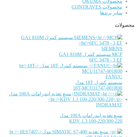
محصولات OKUMA
محصولات CONTRAVES
سایر برندها
محصولات
SIEMENS
MCP سیستم کنترل GA1 810M
6FC 3478 - 3 EF
FANUC
سیستم کنترل 18T مدل
18T-MCU11747-001R00
INDRAMAT
منبع تغذیه ایندرامات 100A مدل
KDV 1.3 100-220/300-220