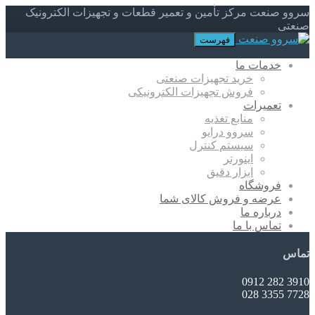
سروو صنعت مرکز تأمین و تعمیر قطعات و تجهیزات الکترونیک
صنعتی
فهرست
خدمات ما
خرید تجهیزات صنعتی
فروش تجهیزات الکترونیکی
تعمیرات
منابع تغذیه
سروو درایو
سیستم کنترل
اینورتر
ابزار دقیق
فروشگاه
عرضه و فروش کالای شما
درباره ما
تماس با ما
تماس
3910 282 0912
7728 3355 028