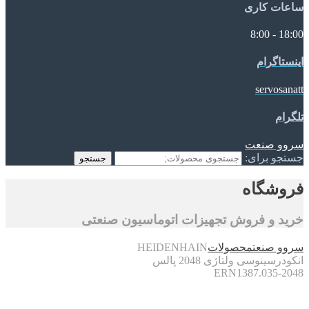
ساعات کاری
18:00 - 8:00
اینستاگرام
servosanatt
تلگرام
سروو صنعت
جستجو برای:
جستجو
فروشگاه
خرید و فروش تجهیزات اتوماسیون صنعتی
سروو صنعت
محصولات
HEIDENHAIN
انکودرسینوسی ولتاژی 2048 پالس
ERN1387.035-2048