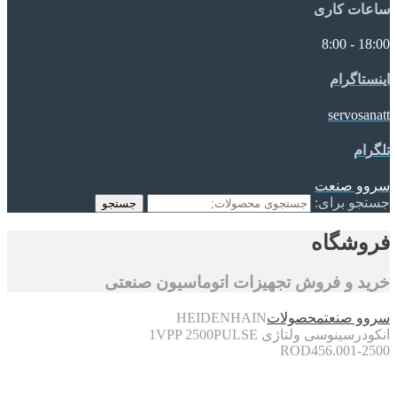
ساعات کاری
18:00 - 8:00
اینستاگرام
servosanatt
تلگرام
سروو صنعت
جستجو برای:
جستجو
فروشگاه
خرید و فروش تجهیزات اتوماسیون صنعتی
سروو صنعت
محصولات
HEIDENHAIN
انکودرسینوسی ولتاژی 1VPP 2500PULSE
ROD456.001-2500