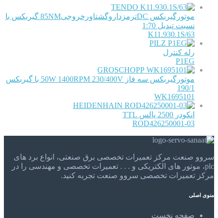
TENDO
موتورگیربکس DCترمزداروگشتاورخروجی85NM گیربکس با
نسبت تبدیل 1:70
63/K11.930.1S
PILZ
رله کنترل
P1EG
GROSCHOPP
موتورگیربکس سه فاز 50W 1400RPM 230/400V با گیربکس
190/1
WK1695101
HEIDENHAIN
انکودر 2500 پالس TTL
ROD426250001-03
سروو صنعت مرکز تعمیرات تخصصی برق صنعتی، انواع برد های
plc، موتور های الکتریکی و . . . تعمیرات تخصصی و مهندسی را در
مرکز تعمیرات تخصصی سروو صنعت تجربه کنید.
منوی اصلی
صفحه نخست