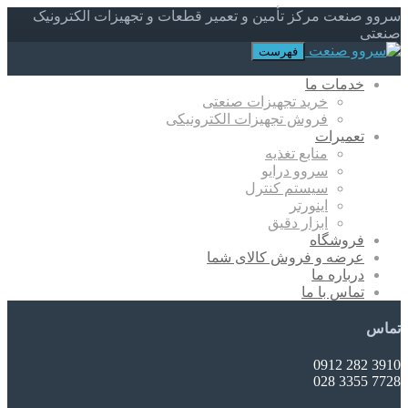
سروو صنعت مرکز تأمین و تعمیر قطعات و تجهیزات الکترونیک
صنعتی
فهرست
خدمات ما
خرید تجهیزات صنعتی
فروش تجهیزات الکترونیکی
تعمیرات
منابع تغذیه
سروو درایو
سیستم کنترل
اینورتر
ابزار دقیق
فروشگاه
عرضه و فروش کالای شما
درباره ما
تماس با ما
تماس
3910 282 0912
7728 3355 028