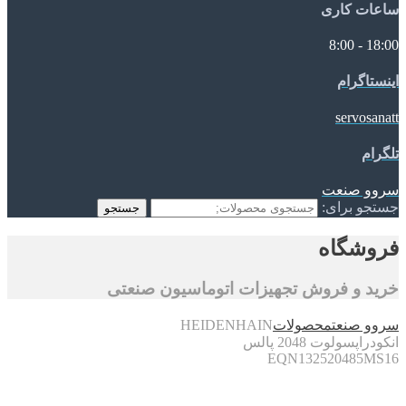
ساعات کاری
18:00 - 8:00
اینستاگرام
servosanatt
تلگرام
سروو صنعت
جستجو برای:
جستجو
فروشگاه
خرید و فروش تجهیزات اتوماسیون صنعتی
سروو صنعت
محصولات
HEIDENHAIN
انکودراپسولوت 2048 پالس
EQN132520485MS16