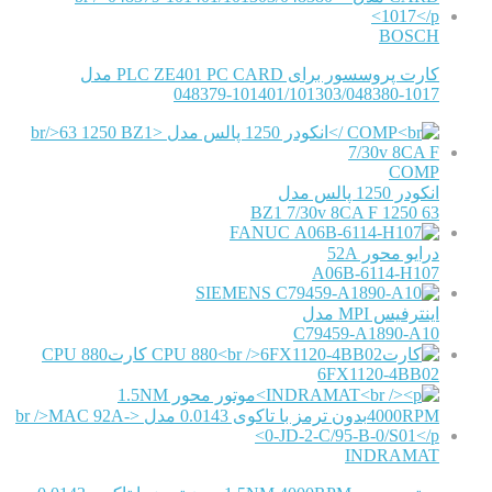
BOSCH
کارت پروسسور برای PLC ZE401 PC CARD مدل
048379-101401/101303/048380-1017
COMP
انکودر 1250 پالس مدل
63 1250 BZ1 7/30v 8CA F
FANUC
درایو محور 52A
A06B-6114-H107
SIEMENS
اینترفیس MPI مدل
C79459-A1890-A10
کارتCPU 880
6FX1120-4BB02
INDRAMAT