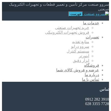
سروو صنعت مرکز تأمین و تعمیر قطعات و تجهیزات الکترونیک
صنعتی
فهرست
خدمات ما
خرید تجهیزات صنعتی
فروش تجهیزات الکترونیکی
تعمیرات
منابع تغذیه
سروو درایو
سیستم کنترل
اینورتر
ابزار دقیق
فروشگاه
عرضه و فروش کالای شما
درباره ما
تماس با ما
تماس
3910 282 0912
7728 3355 028