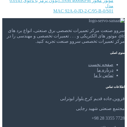
موتور محور 1.5NM 4000RPMبدون ترمز با تاکوی 0.0143
مدل
MAC 92A-0-JD-2-C/95-B-0/S01
سروو صنعت مرکز تعمیرات تخصصی برق صنعتی، انواع برد های
plc، موتور های الکتریکی و . . . تعمیرات تخصصی و مهندسی را در
مرکز تعمیرات تخصصی سروو صنعت تجربه کنید.
منوی اصلی
صفحه نخست
درباره ما
تماس با ما
اطلاعات تماس
قزوین,جاده قدیم کرج,بلوار ابوترابی
مجتمع صنعتی شهید رجایی
7728 3355 28 98+