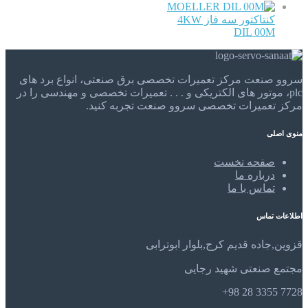
MOELLER
کنتاکتور سه فاز 4KW
DIL 00M
سروو صنعت مرکز تعمیرات تخصصی برق صنعتی، انواع برد های
plc، موتور های الکتریکی و . . . تعمیرات تخصصی و مهندسی را در
مرکز تعمیرات تخصصی سروو صنعت تجربه کنید.
منوی اصلی
صفحه نخست
درباره ما
تماس با ما
اطلاعات تماس
قزوین,جاده قدیم کرج,بلوار ابوترابی
مجتمع صنعتی شهید رجایی
7728 3355 28 98+