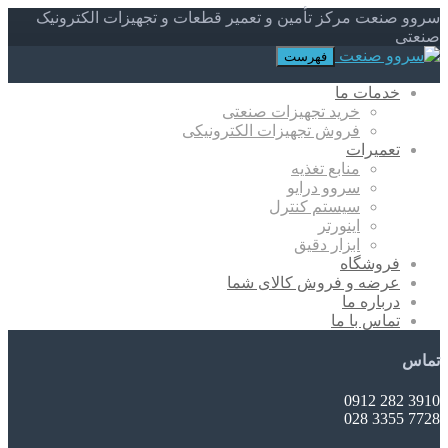
سروو صنعت مرکز تأمین و تعمیر قطعات و تجهیزات الکترونیک
صنعتی
فهرست
خدمات ما
خرید تجهیزات صنعتی
فروش تجهیزات الکترونیکی
تعمیرات
منابع تغذیه
سروو درایو
سیستم کنترل
اینورتر
ابزار دقیق
فروشگاه
عرضه و فروش کالای شما
درباره ما
تماس با ما
تماس
3910 282 0912
7728 3355 028