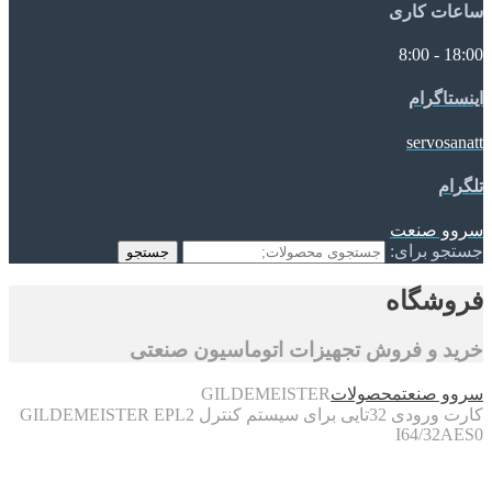
ساعات کاری
18:00 - 8:00
اینستاگرام
servosanatt
تلگرام
سروو صنعت
جستجو برای:
جستجو
فروشگاه
خرید و فروش تجهیزات اتوماسیون صنعتی
سروو صنعت
محصولات
GILDEMEISTER
کارت ورودی 32تایی برای سیستم کنترل GILDEMEISTER EPL2
I64/32AES0