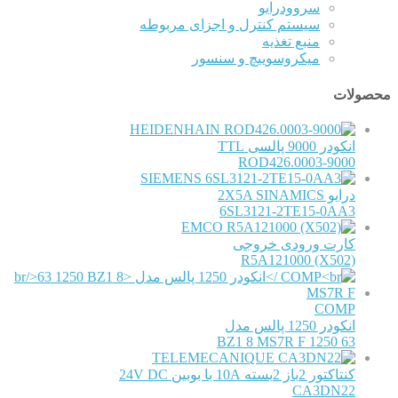
سروودرایو
سیستم کنترل و اجزای مربوطه
منبع تغذیه
میکروسوییچ و سنسور
محصولات
HEIDENHAIN
انکودر 9000 پالسی TTL
ROD426.0003-9000
SIEMENS
درایو 2X5A SINAMICS
6SL3121-2TE15-0AA3
EMCO
کارت ورودی خروجی
R5A121000 (X502)
COMP
انکودر 1250 پالس مدل
63 1250 BZ1 8 MS7R F
TELEMECANIQUE
کنتاکتور 2باز 2بسته 10A با بوبین 24V DC
CA3DN22