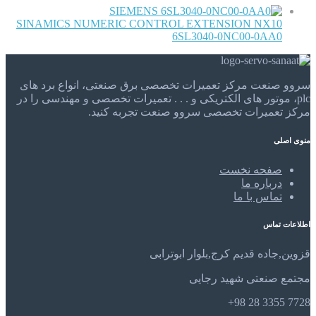
SIEMENS
SINAMICS NUMERIC CONTROL EXTENSION NX10
6SL3040-0NC00-0AA0
سروو صنعت مرکز تعمیرات تخصصی برق صنعتی، انواع برد های
plc، موتور های الکتریکی و . . . تعمیرات تخصصی و مهندسی را در
مرکز تعمیرات تخصصی سروو صنعت تجربه کنید.
منوی اصلی
صفحه نخست
درباره ما
تماس با ما
اطلاعات تماس
قزوین,جاده قدیم کرج,بلوار ابوترابی
مجتمع صنعتی شهید رجایی
7728 3355 28 98+