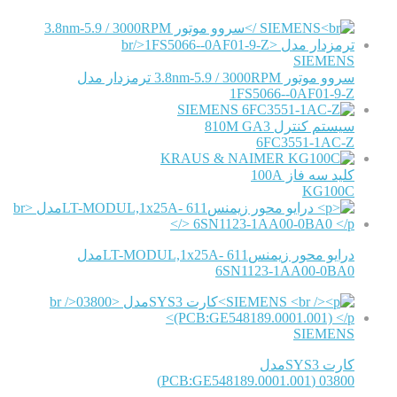
SIEMENS
سروو موتور 3.8nm-5.9 / 3000RPM ترمزدار مدل
1FS5066--0AF01-9-Z
SIEMENS
سیستم کنترل 810M GA3
6FC3551-1AC-Z
KRAUS & NAIMER
کلید سه فاز 100A
KG100C
درایو محور زیمنس611 -LT-MODUL,1x25Aمدل
6SN1123-1AA00-0BA0
SIEMENS
کارت SYS3مدل
03800 (PCB:GE548189.0001.001)