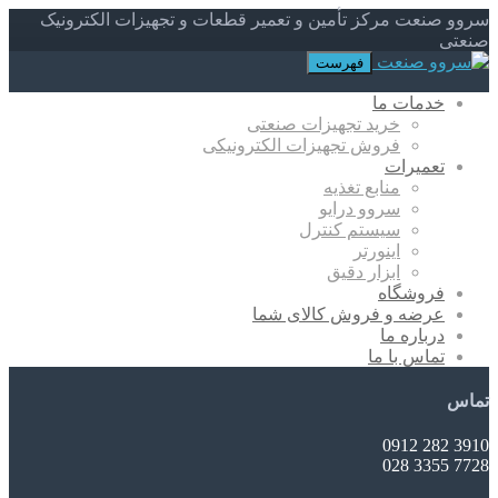
سروو صنعت مرکز تأمین و تعمیر قطعات و تجهیزات الکترونیک
صنعتی
فهرست
خدمات ما
خرید تجهیزات صنعتی
فروش تجهیزات الکترونیکی
تعمیرات
منابع تغذیه
سروو درایو
سیستم کنترل
اینورتر
ابزار دقیق
فروشگاه
عرضه و فروش کالای شما
درباره ما
تماس با ما
تماس
3910 282 0912
7728 3355 028