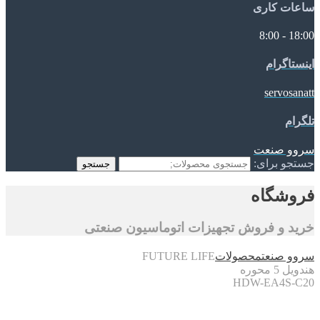
ساعات کاری
18:00 - 8:00
اینستاگرام
servosanatt
تلگرام
سروو صنعت
جستجو برای:
جستجو
فروشگاه
خرید و فروش تجهیزات اتوماسیون صنعتی
سروو صنعت
محصولات
FUTURE LIFE
هندویل 5 محوره
HDW-EA4S-C20