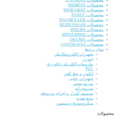
محصولات STEGMAN
محصولات SIEMENS
محصولات INDRAMAT
محصولات FANUC
محصولات BAUMULLER
محصولات HEIDENHAIN
محصولات PHILIPS
محصولات MITSUBISHI
محصولات OKUMA
محصولات CONTRAVES
سایر برندها
تجهیزات الکترومکانیکی
اینورتر
ملزومات الکتریکی تابلو برق
PLC
انکودر و خط کش
تجهیزات جانبی
سروو موتور
سروودرایو
سیستم کنترل و اجزای مربوطه
منبع تغذیه
میکروسوییچ و سنسور
محصولات