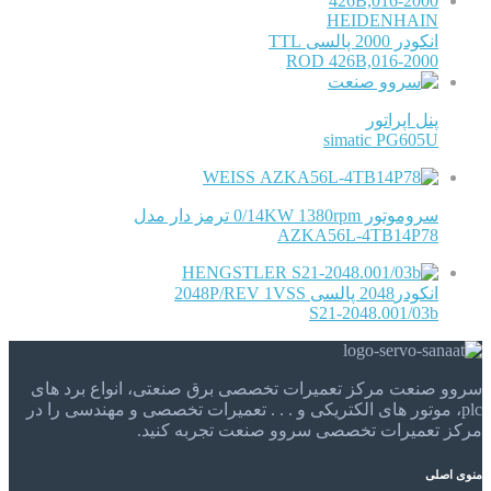
HEIDENHAIN
انکودر 2000 پالسی TTL
ROD 426B,016-2000
پنل اپراتور
simatic PG605U
WEISS
سروموتور 0/14KW 1380rpm ترمز دار مدل
AZKA56L-4TB14P78
HENGSTLER
انکودر2048 پالسی 2048P/REV 1VSS
S21-2048.001/03b
سروو صنعت مرکز تعمیرات تخصصی برق صنعتی، انواع برد های
plc، موتور های الکتریکی و . . . تعمیرات تخصصی و مهندسی را در
مرکز تعمیرات تخصصی سروو صنعت تجربه کنید.
منوی اصلی