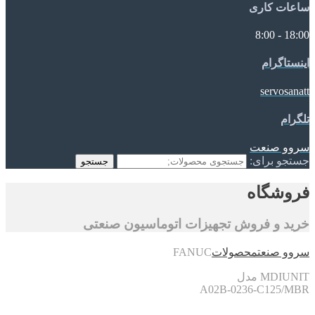
ساعات کاری
18:00 - 8:00
اینستاگرام
servosanatt
تلگرام
سروو صنعت
جستجو برای:
جستجو
فروشگاه
خرید و فروش تجهیزات اتوماسیون صنعتی
سروو صنعت
محصولات
FANUC
MDIUNIT مدل
A02B-0236-C125/MBR