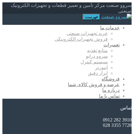
سروو صنعت مرکز تأمین و تعمیر قطعات و تجهیزات الکترونیک
صنعتی
فهرست
خدمات ما
خرید تجهیزات صنعتی
فروش تجهیزات الکترونیکی
تعمیرات
منابع تغذیه
سروو درایو
سیستم کنترل
اینورتر
ابزار دقیق
فروشگاه
عرضه و فروش کالای شما
درباره ما
تماس با ما
تماس
3910 282 0912
7728 3355 028