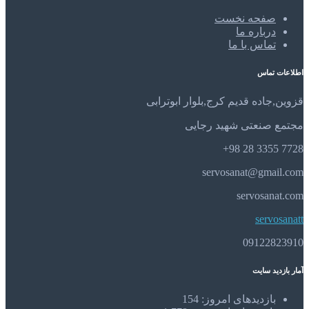
صفحه نخست
درباره ما
تماس با ما
اطلاعات تماس
قزوین,جاده قدیم کرج,بلوار ابوترابی
مجتمع صنعتی شهید رجایی
7728 3355 28 98+
servosanat@gmail.com
servosanat.com
servosanatt
09122823910
آمار بازدید سایت
بازدیدهای امروز:
154