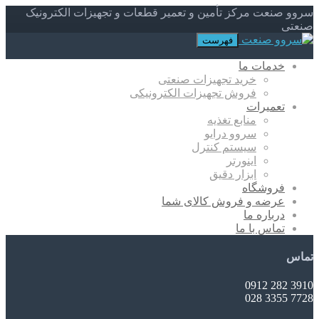
سروو صنعت مرکز تأمین و تعمیر قطعات و تجهیزات الکترونیک
صنعتی
فهرست
خدمات ما
خرید تجهیزات صنعتی
فروش تجهیزات الکترونیکی
تعمیرات
منابع تغذیه
سروو درایو
سیستم کنترل
اینورتر
ابزار دقیق
فروشگاه
عرضه و فروش کالای شما
درباره ما
تماس با ما
تماس
3910 282 0912
7728 3355 028