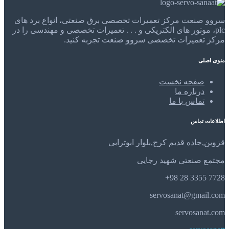
سروو صنعت مرکز تعمیرات تخصصی برق صنعتی، انواع برد های
plc، موتور های الکتریکی و . . . تعمیرات تخصصی و مهندسی را در
مرکز تعمیرات تخصصی سروو صنعت تجربه کنید.
منوی اصلی
صفحه نخست
درباره ما
تماس با ما
اطلاعات تماس
قزوین,جاده قدیم کرج,بلوار ابوترابی
مجتمع صنعتی شهید رجایی
7728 3355 28 98+
servosanat@gmail.com
servosanat.com