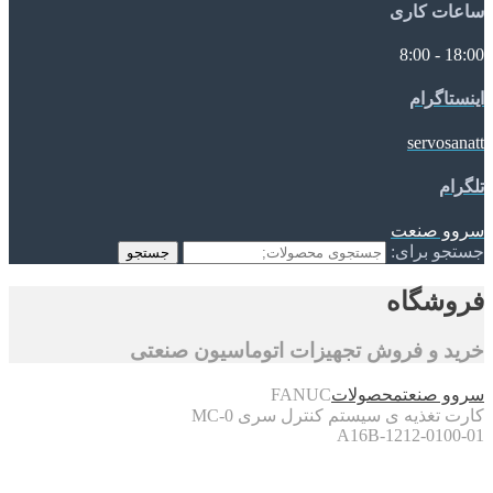
ساعات کاری
18:00 - 8:00
اینستاگرام
servosanatt
تلگرام
سروو صنعت
جستجو برای:
جستجو
فروشگاه
خرید و فروش تجهیزات اتوماسیون صنعتی
سروو صنعت
محصولات
FANUC
کارت تغذیه ی سیستم کنترل سری 0-MC
A16B-1212-0100-01