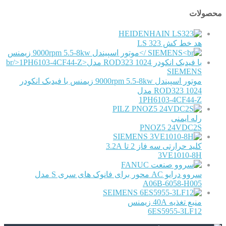
محصولات
HEIDENHAIN
هد خط کش LS 323
SIEMENS
موتور اسپیندل 9000rpm 5.5-8kw زیمنس با فیدبک انکودر
ROD323 1024 مدل
1PH6103-4CF44-Z
PILZ
رله ایمنی
PNOZ5 24VDC2S
SIEMENS
کلید حرارتی سه فاز 2 تا 3.2A
3VE1010-8H
FANUC
سروو درایو AC محور برای فانوک های سری S مدل
A06B-6058-H005
SEIMENS
منبع تغذیه 40A زیمنس
6ES5955-3LF12