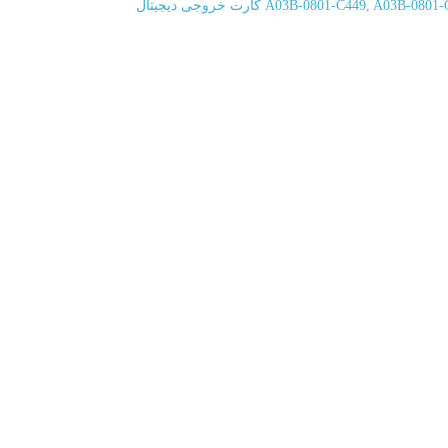
,
A03B-0801-C449
A03B-0801-C449 FANUC کارت خروجی دیجیتال