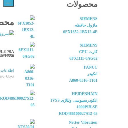
محصولات
SIEMENS
محصو
ماژول حافظه
6FX1852-1BX12-4E
SIEMENS
LE 70A
کارت CPU
30#H550
6FX1111-0AG02
FANUC
اطلاعات 
انکودر
ick View
A860-0316-T101
HEIDENHAIN
انکودرسینوسی ولتاژی 1VSS
1000PULSE
ROD486100027S12-03
Netter Vibration