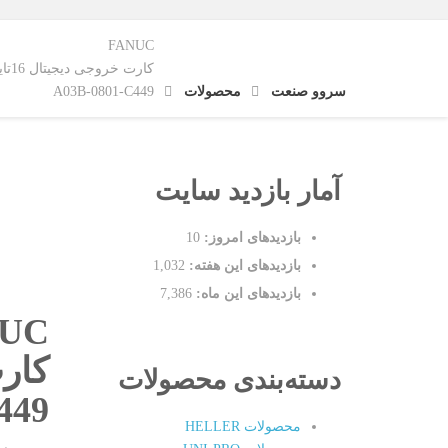
FANUC
کارت خروجی دیجیتال 16تایی DC24V/2A
سروو صنعت
محصولات
A03B-0801-C449
آمار بازدید سایت
بازدیدهای امروز:
10
بازدیدهای این هفته:
1,032
بازدیدهای این ماه:
7,386
UC
کارت خ
دسته‌بندی محصولات
449
محصولات HELLER