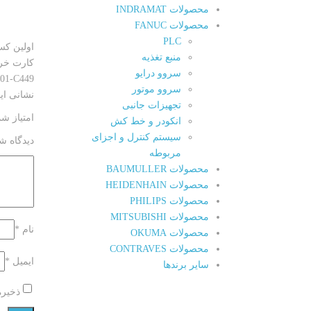
محصولات INDRAMAT
محصولات FANUC
PLC
اولین کسی
منبع تغذیه
کارت خروجی دی
سروو درایو
01-C449”
سروو موتور
نشانی ای
تجهیزات جانبی
امتیاز ش
انکودر و خط کش
سیستم کنترل و اجزای
دیدگاه ش
مربوطه
محصولات BAUMULLER
محصولات HEIDENHAIN
محصولات PHILIPS
محصولات MITSUBISHI
نام
*
محصولات OKUMA
محصولات CONTRAVES
ایمیل
*
سایر برندها
ذخیره