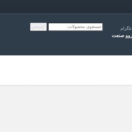
جستجو
جستجو
تلگرام
برای:
وو صنعت