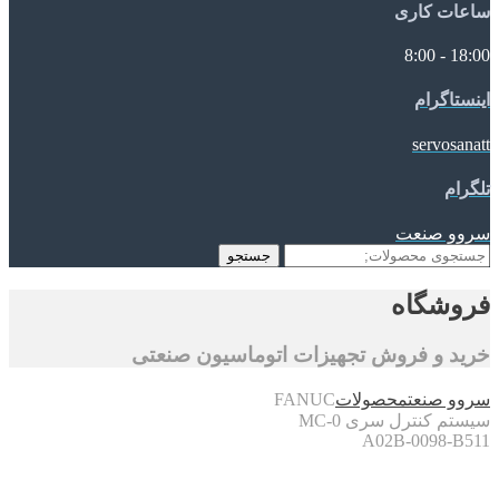
ساعات کاری
18:00 - 8:00
اینستاگرام
servosanatt
تلگرام
سروو صنعت
جستجو
جستجو
برای:
فروشگاه
خرید و فروش تجهیزات اتوماسیون صنعتی
سروو صنعت
محصولات
FANUC
سیستم کنترل سری 0-MC
A02B-0098-B511