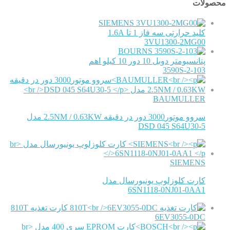
محصولات
SIEMENS
کلید حرارتی سه فاز 1 تا 1.6A
3VU1300-2MG00
BOURNS
پتانسیومتر دوبل 10 دور 10 کیلو اهم
3590S-2-103
BAUMULLER
سروو موتور3000 دور در دقیقه 2.5NM / 0.63KW مدل
DSD 045 S64U30-5
SIEMENS
کارت کلوزلوپ یونیورسال مدل
6SN1118-0NJ01-0AA1
کارت تغذیه 810T
6EV3055-0DC