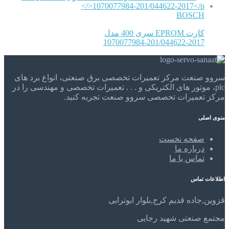
BOSCH
کارت EPROM سری 400 مدل
1070077984-201/044622-2017
سروو صنعت مرکز تعمیرات تخصصی برق صنعتی، انواع برد های
plc، موتور های الکتریکی و . . . تعمیرات تخصصی و مهندسی را در
مرکز تعمیرات تخصصی سروو صنعت تجربه کنید.
منوی اصلی
صفحه نخست
درباره ما
تماس با ما
اطلاعات تماس
قزوین,جاده قدیم کرج,بلوار ابوترابی
مجتمع صنعتی شهید رجایی