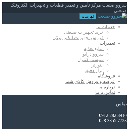
سروو صنعت مرکز تأمین و تعمیر قطعات و تجهیزات الکترونیک
صنعتی
فهرست
خدمات ما
خرید تجهیزات صنعتی
فروش تجهیزات الکترونیکی
تعمیرات
منابع تغذیه
سروو درایو
سیستم کنترل
اینورتر
ابزار دقیق
فروشگاه
عرضه و فروش کالای شما
درباره ما
تماس با ما
تماس
3910 282 0912
7728 3355 028