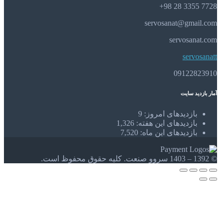
7728 3355 28 98+
servosanat@gmail.com
servosanat.com
servosanatt
09122823910
آمار بازدید سایت
بازدیدهای امروز:
9
بازدیدهای این هفته:
1,326
بازدیدهای این ماه:
7,520
© 1392 – 1403 سروو صنعت. کلیه حقوق محفوظ است.