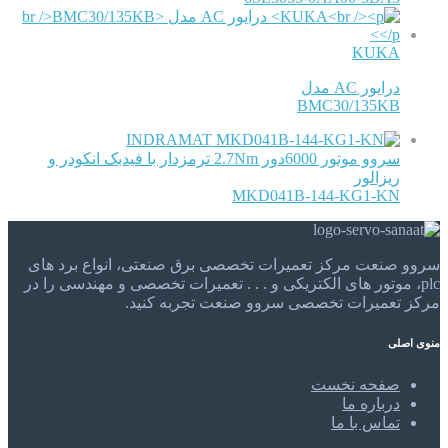
KUKA
درایور AC مدل
BMC30/135KB
INDRAMAT
سروو موتور 6000دور 2.7Nm ترمزدار با فیدبک انکودر و
ریزالور
MKD041B-144-KG1-KN
سروو صنعت مرکز تعمیرات تخصصی برق صنعتی، انواع برد های
plc، موتور های الکتریکی و . . . تعمیرات تخصصی و مهندسی را در
مرکز تعمیرات تخصصی سروو صنعت تجربه کنید.
منوی اصلی
صفحه نخست
درباره ما
تماس با ما