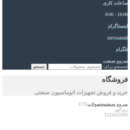
ساعات کاری
18:00 - 8:00
اینستاگرام
servosanatt
تلگرام
سروو صنعت
جستجو برای:
جستجو
فروشگاه
خرید و فروش تجهیزات اتوماسیون صنعتی
سروو صنعت
محصولات
ETE
ریزالور
T2J34-D309