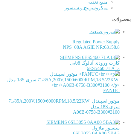
منبع تغذیه
میکروسوییچ و سنسور
محصولات
Regulated Power Supply
NPS_08A AGIE NR:63158.8
SIEMENS
کارت ورودی آنالوگ 8تایی
6ES5460-7LA13
FANUC
موتور اسپیندل ,71/85A,200V,1500/6000RPM,18.5/22KW
سری 18S مدل
A06B-0758-B300#3100
SIEMENS
سنسور ماژول
6SL3055-0AA00-5BA3