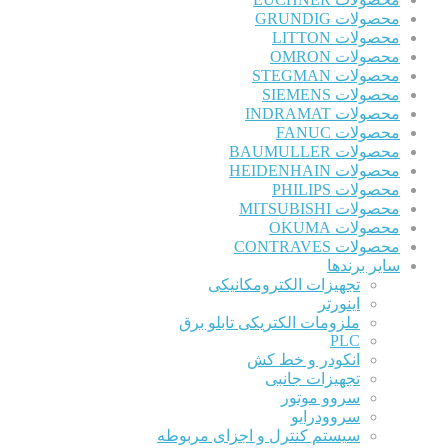
محصولات GRUNDIG
محصولات LITTON
محصولات OMRON
محصولات STEGMAN
محصولات SIEMENS
محصولات INDRAMAT
محصولات FANUC
محصولات BAUMULLER
محصولات HEIDENHAIN
محصولات PHILIPS
محصولات MITSUBISHI
محصولات OKUMA
محصولات CONTRAVES
سایر برندها
تجهیزات الکترومکانیکی
اینورتر
ملزومات الکتریکی تابلو برق
PLC
انکودر و خط کش
تجهیزات جانبی
سروو موتور
سروودرایو
سیستم کنترل و اجزای مربوطه