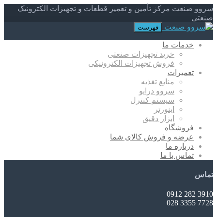
سروو صنعت مرکز تأمین و تعمیر قطعات و تجهیزات الکترونیک
صنعتی
فهرست
خدمات ما
خرید تجهیزات صنعتی
فروش تجهیزات الکترونیکی
تعمیرات
منابع تغذیه
سروو درایو
سیستم کنترل
اینورتر
ابزار دقیق
فروشگاه
عرضه و فروش کالای شما
درباره ما
تماس با ما
تماس
3910 282 0912
7728 3355 028