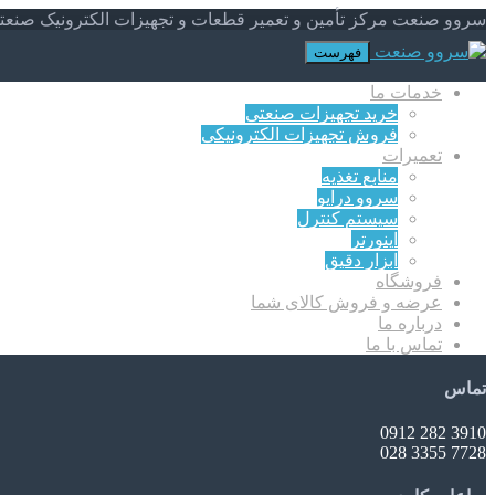
سروو صنعت مرکز تأمین و تعمیر قطعات و تجهیزات الکترونیک صنعت
فهرست
خدمات ما
خرید تجهیزات صنعتی
فروش تجهیزات الکترونیکی
تعمیرات
منابع تغذیه
سروو درایو
سیستم کنترل
اینورتر
ابزار دقیق
فروشگاه
عرضه و فروش کالای شما
درباره ما
تماس با ما
تماس
3910 282 0912
7728 3355 028