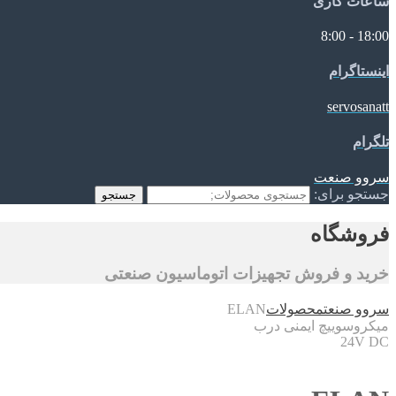
ساعات کاری
18:00 - 8:00
اینستاگرام
servosanatt
تلگرام
سروو صنعت
جستجو برای:
جستجو
فروشگاه
خرید و فروش تجهیزات اتوماسیون صنعتی
سروو صنعت
محصولات
ELAN
میکروسوییچ ایمنی درب
24V DC