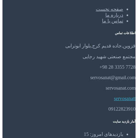
صفحه نخست
درباره ما
تماس با ما
اطلاعات تماس
قزوین,جاده قدیم کرج,بلوار ابوترابی
مجتمع صنعتی شهید رجایی
7728 3355 28 98+
servosanat@gmail.com
servosanat.com
servosanatt
09122823910
آمار بازدید سایت
بازدیدهای امروز:
15