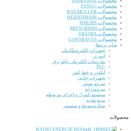
محصولات INDRAMAT
محصولات FANUC
محصولات BAUMULLER
محصولات HEIDENHAIN
محصولات PHILIPS
محصولات MITSUBISHI
محصولات OKUMA
محصولات CONTRAVES
سایر برندها
تجهیزات الکترومکانیکی
اینورتر
ملزومات الکتریکی تابلو برق
PLC
انکودر و خط کش
تجهیزات جانبی
سروو موتور
سروودرایو
سیستم کنترل و اجزای مربوطه
منبع تغذیه
میکروسوییچ و سنسور
محصولات
RADIO ENERGIE