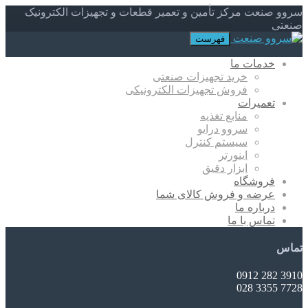
سروو صنعت مرکز تأمین و تعمیر قطعات و تجهیزات الکترونیک
صنعتی
فهرست
خدمات ما
خرید تجهیزات صنعتی
فروش تجهیزات الکترونیکی
تعمیرات
منابع تغذیه
سروو درایو
سیستم کنترل
اینورتر
ابزار دقیق
فروشگاه
عرضه و فروش کالای شما
درباره ما
تماس با ما
تماس
3910 282 0912
7728 3355 028