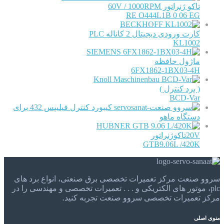
تاکو ژنراتور 60V / 1000RPM
RE O444L1B 0 06 EG
BECKHOFF
کارت ورودی دیجیتال 2 کاناله PLC
KL1002
SIEMENS
ماژول حافظه
6FX1862-1BX03-4H
Knoll Maschinenbau
( برد کنترل )
BCD-Var
کیبورد کنترل فیلیپس 432 برای
دستگاه ماهو
HUBNER
20Vتاکوژنراتور
GTB9.06L /420K
سروو صنعت مرکز تعمیرات تخصصی برق صنعتی، انواع برد های
plc، موتور های الکتریکی و . . . تعمیرات تخصصی و مهندسی را در
مرکز تعمیرات تخصصی سروو صنعت تجربه کنید.
منوی اصلی