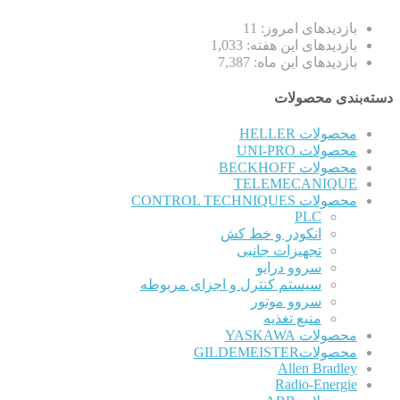
بازدیدهای امروز:
11
بازدیدهای این هفته:
1,033
بازدیدهای این ماه:
7,387
دسته‌بندی محصولات
محصولات HELLER
محصولات UNI-PRO
محصولات BECKHOFF
TELEMECANIQUE
محصولات CONTROL TECHNIQUES
PLC
انکودر و خط کش
تجهیزات جانبی
سروو درایو
سیستم کنترل و اجزای مربوطه
سروو موتور
منبع تغذیه
محصولات YASKAWA
محصولاتGILDEMEISTER
Allen Bradley
Radio-Energie