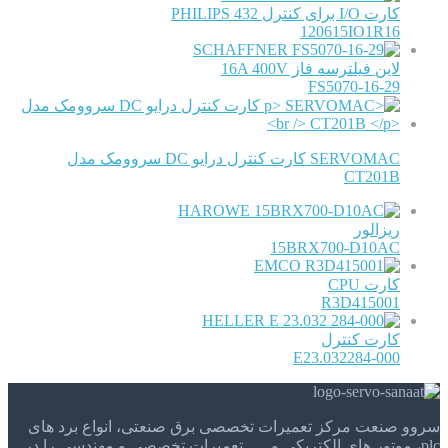
کارت I/O برای کنترل PHILIPS 432
120615IO1R16
SCHAFFNER
لاین فیلترسه فاز 16A 400V
FS5070-16-29
SERVOMAC کارت کنترل درایو DC سروومک مدل
CT201B
HAROWE
ریزالور
15BRX700-D10AC
EMCO
کارت CPU
R3D415001
HELLER
کارت کنترل
E23.032284-000
سروو صنعت مرکز تعمیرات تخصصی برق صنعتی، انواع برد های
plc، موتور های الکتریکی و . . . تعمیرات تخصصی و مهندسی را در