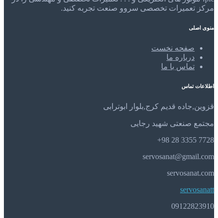
مرکز تعمیرات تخصصی سروو صنعت تجربه کنید.
منوی اصلی
صفحه نخست
درباره ما
تماس با ما
اطلاعات تماس
قزوین,جاده قدیم کرج,بلوار ابوترابی
مجتمع صنعتی شهید رجایی
7728 3355 28 98+
servosanat@gmail.com
servosanat.com
servosanatt
09122823910