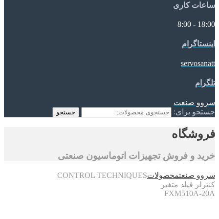
ساعات کاری
18:00 - 8:00
اینستاگرام
servosanatt
تلگرام
سروو صنعت
جستجو برای:
جستجو
فروشگاه
خرید و فروش تجهیزات اتوماسیون صنعتی
سروو صنعت
محصولات
CONTROL TECHNIQUES
کنترلر فیلد متغیر
FXM510A-20A