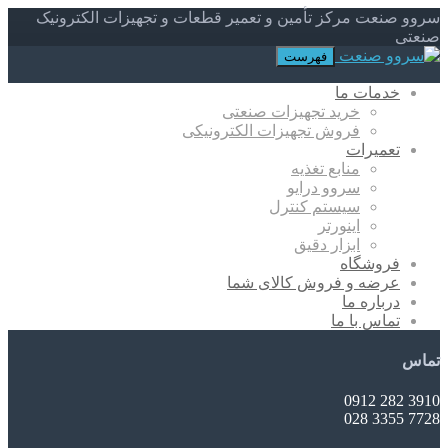
سروو صنعت مرکز تأمین و تعمیر قطعات و تجهیزات الکترونیک
صنعتی
فهرست
خدمات ما
خرید تجهیزات صنعتی
فروش تجهیزات الکترونیکی
تعمیرات
منابع تغذیه
سروو درایو
سیستم کنترل
اینورتر
ابزار دقیق
فروشگاه
عرضه و فروش کالای شما
درباره ما
تماس با ما
تماس
3910 282 0912
7728 3355 028