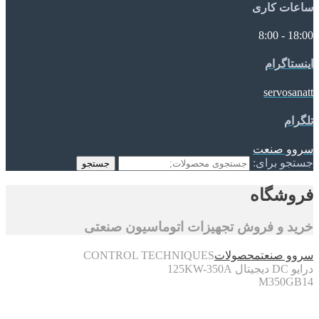
ساعات کاری
18:00 - 8:00
اینستاگرام
servosanatt
تلگرام
سروو صنعت
جستجو برای:
جستجو
فروشگاه
خرید و فروش تجهیزات اتوماسیون صنعتی
سروو صنعت
محصولات
CONTROL TECHNIQUES
درایو DC دیجیتال 125KW-350A
M350GB14