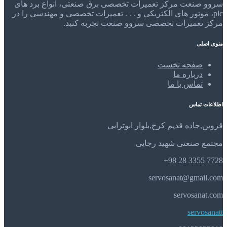
سروو صنعت مرکز تعمیرات تخصصی برق صنعتی، انواع برد های
plc، موتور های الکتریکی و . . . تعمیرات تخصصی و مهندسی را در
مرکز تعمیرات تخصصی سروو صنعت تجربه کنید.
منوی اصلی
صفحه نخست
درباره ما
تماس با ما
اطلاعات تماس
قزوین,جاده قدیم کرج,بلوار ابوترابی
مجتمع صنعتی شهید رجایی
7728 3355 28 98+
servosanat@gmail.com
servosanat.com
servosanatt