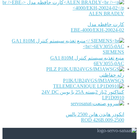
ALEN BRADLY
کارت حافظه مدل
EBE-4000/EKH-20024-02
SIEMENS
منبع تغذیه سیستم کنترل GA1 810M
6EV3055-0AC
PILZ
رله حفاظتی
P1IK/UB24VGS/IM3AWSGS
TELEMECANIQUE
کنتاکتور 2باز 2بسته 25A با بوبین 24V DC
LP1D0910
انکودر هایدن هاین 2500 پالس
ROD 426B.009-2500