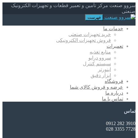
سروو صنعت مرکز تأمین و تعمیر قطعات و تجهیزات الکترونیک
صنعتی
فهرست
خدمات ما
خرید تجهیزات صنعتی
فروش تجهیزات الکترونیکی
تعمیرات
منابع تغذیه
سروو درایو
سیستم کنترل
اینورتر
ابزار دقیق
فروشگاه
عرضه و فروش کالای شما
درباره ما
تماس با ما
تماس
3910 282 0912
7728 3355 028