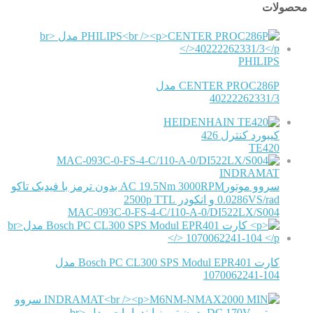
محصولات
PHILIPS
CENTER PROC286P مدل
40222262331/3
HEIDENHAIN
کیبورد کنترل 426
TE420
INDRAMAT
سروو موتورAC 19.5Nm 3000RPM بدون ترمز با فیدبک تاکو
0.0286VS/rad و انکودر 2500p TTL
MAC-093C-0-FS-4-C/110-A-0/DI522LX/S004
کارت Bosch PC CL300 SPS Modul EPR401 مدل
1070062241-104