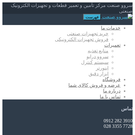
سروو صنعت مرکز تأمین و تعمیر قطعات و تجهیزات الکترونیک
صنعتی
فهرست
خدمات ما
خرید تجهیزات صنعتی
فروش تجهیزات الکترونیکی
تعمیرات
منابع تغذیه
سروو درایو
سیستم کنترل
اینورتر
ابزار دقیق
فروشگاه
عرضه و فروش کالای شما
درباره ما
تماس با ما
تماس
3910 282 0912
7728 3355 028