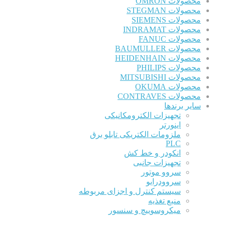
محصولات OMRON
محصولات STEGMAN
محصولات SIEMENS
محصولات INDRAMAT
محصولات FANUC
محصولات BAUMULLER
محصولات HEIDENHAIN
محصولات PHILIPS
محصولات MITSUBISHI
محصولات OKUMA
محصولات CONTRAVES
سایر برندها
تجهیزات الکترومکانیکی
اینورتر
ملزومات الکتریکی تابلو برق
PLC
انکودر و خط کش
تجهیزات جانبی
سروو موتور
سروودرایو
سیستم کنترل و اجزای مربوطه
منبع تغذیه
میکروسوییچ و سنسور