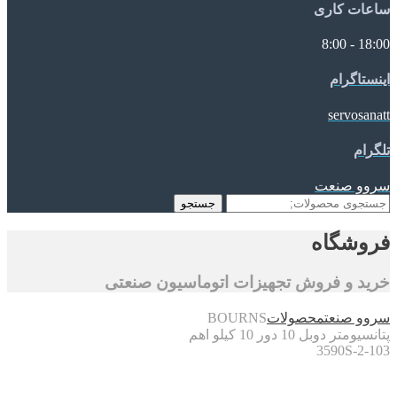
ساعات کاری
18:00 - 8:00
اینستاگرام
servosanatt
تلگرام
سروو صنعت
جستجو
جستجو
برای:
فروشگاه
خرید و فروش تجهیزات اتوماسیون صنعتی
سروو صنعت
محصولات
BOURNS
پتانسیومتر دوبل 10 دور 10 کیلو اهم
3590S-2-103