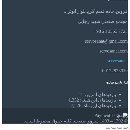
قزوین,جاده قدیم کرج,بلوار ابوترابی
مجتمع صنعتی شهید رجایی
7728 3355 28 98+
servosanat@gmail.com
servosanat.com
servosanatt
09122823910
آمار بازدید سایت
بازدیدهای امروز:
15
بازدیدهای این هفته:
1,332
بازدیدهای این ماه:
7,526
© 1392 – 1403 سروو صنعت. کلیه حقوق محفوظ است.