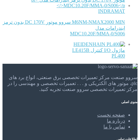
INDRAMAT
M6NM-NMAX2000 MIN سروو موتور DC 170V بدون ترمز
ایندرامات مدل
MDC10.20F/MMA-0/S006
HEIDENHAIN
ماژول I/O کنترل LE415B
PL400
سروو صنعت مرکز تعمیرات تخصصی برق صنعتی، انواع برد های
plc، موتور های الکتریکی و . . . تعمیرات تخصصی و مهندسی را در
مرکز تعمیرات تخصصی سروو صنعت تجربه کنید.
منوی اصلی
صفحه نخست
درباره ما
تماس با ما
اطلاعات تماس