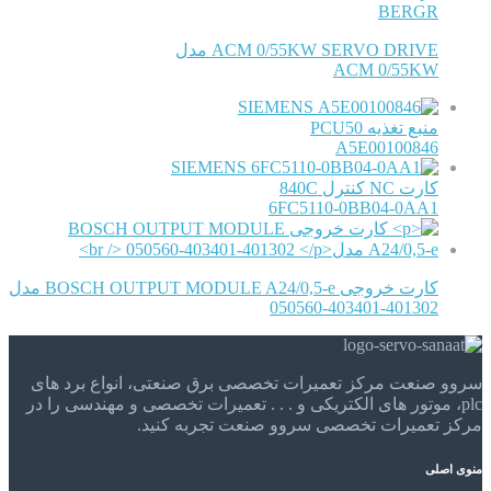
BERGR
ACM 0/55KW SERVO DRIVE مدل
ACM 0/55KW
SIEMENS
منبع تغذیه PCU50
A5E00100846
SIEMENS
کارت NC کنترل 840C
6FC5110-0BB04-0AA1
کارت خروجی BOSCH OUTPUT MODULE A24/0,5-e مدل
050560-403401-401302
سروو صنعت مرکز تعمیرات تخصصی برق صنعتی، انواع برد های
plc، موتور های الکتریکی و . . . تعمیرات تخصصی و مهندسی را در
مرکز تعمیرات تخصصی سروو صنعت تجربه کنید.
منوی اصلی