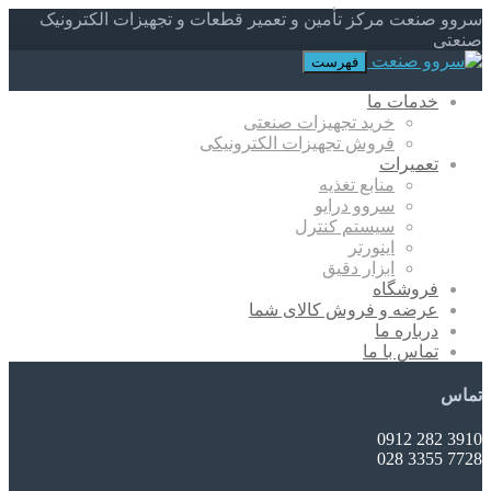
سروو صنعت مرکز تأمین و تعمیر قطعات و تجهیزات الکترونیک
صنعتی
فهرست
خدمات ما
خرید تجهیزات صنعتی
فروش تجهیزات الکترونیکی
تعمیرات
منابع تغذیه
سروو درایو
سیستم کنترل
اینورتر
ابزار دقیق
فروشگاه
عرضه و فروش کالای شما
درباره ما
تماس با ما
تماس
3910 282 0912
7728 3355 028