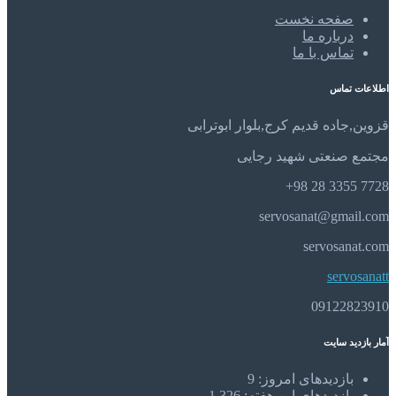
صفحه نخست
درباره ما
تماس با ما
اطلاعات تماس
قزوین,جاده قدیم کرج,بلوار ابوترابی
مجتمع صنعتی شهید رجایی
7728 3355 28 98+
servosanat@gmail.com
servosanat.com
servosanatt
09122823910
آمار بازدید سایت
بازدیدهای امروز:
9
بازدیدهای این هفته:
1,326