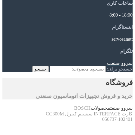
ساعات کاری
18:00 - 8:00
اینستاگرام
servosanatt
تلگرام
سروو صنعت
جستجو برای:
جستجو
فروشگاه
خرید و فروش تجهیزات اتوماسیون صنعتی
سروو صنعت
محصولات
BOSCH
کارت INTERFACE سیستم کنترل CC300M
056737-102401