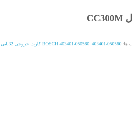
 ها:
050560-403401
,
050560-403401 BOSCH کارت خروجی 32تایی سیستم کنترل CC300M