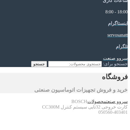
ساعات کاری
18:00 - 8:00
اینستاگرام
servosanatt
تلگرام
سروو صنعت
جستجو برای:
جستجو
فروشگاه
خرید و فروش تجهیزات اتوماسیون صنعتی
سروو صنعت
محصولات
BOSCH
کارت خروجی 32تایی سیستم کنترل CC300M
050560-403401