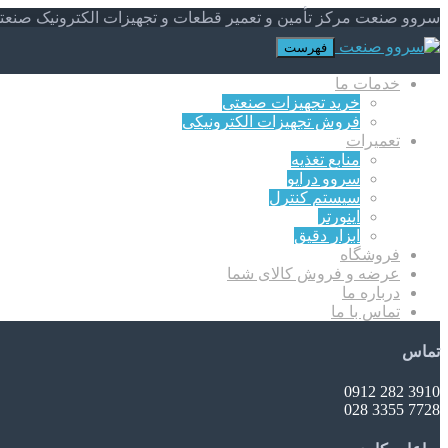
سروو صنعت مرکز تأمین و تعمیر قطعات و تجهیزات الکترونیک صنعت
فهرست
خدمات ما
خرید تجهیزات صنعتی
فروش تجهیزات الکترونیکی
تعمیرات
منابع تغذیه
سروو درایو
سیستم کنترل
اینورتر
ابزار دقیق
فروشگاه
عرضه و فروش کالای شما
درباره ما
تماس با ما
تماس
3910 282 0912
7728 3355 028