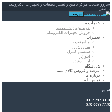
سروو صنعت مرکز تأمین و تعمیر قطعات و تجهیزات الکترونیک
صنعتی
فهرست
خدمات ما
خرید تجهیزات صنعتی
فروش تجهیزات الکترونیکی
تعمیرات
منابع تغذیه
سروو درایو
سیستم کنترل
اینورتر
ابزار دقیق
فروشگاه
عرضه و فروش کالای شما
درباره ما
تماس با ما
تماس
3910 282 0912
7728 3355 028