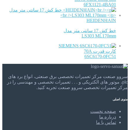
6FX1121-4BA01
HEIDENHAIN
خط کش 17 سانتی متر مدل
LS303 ML170mm
SIEMENS
کارت قدرت 70A
6SC6170-0FC51
سروو صنعت مرکز تعمیرات تخصصی برق صنعتی، انواع برد های
plc، موتور های الکتریکی و . . . تعمیرات تخصصی و مهندسی را در
مرکز تعمیرات تخصصی سروو صنعت تجربه کنید.
منوی اصلی
صفحه نخست
درباره ما
تماس با ما