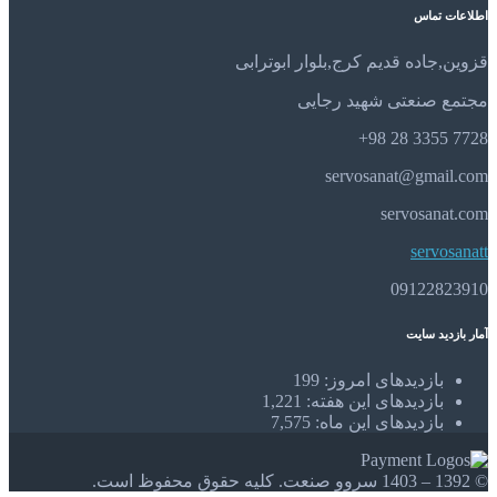
اطلاعات تماس
قزوین,جاده قدیم کرج,بلوار ابوترابی
مجتمع صنعتی شهید رجایی
7728 3355 28 98+
servosanat@gmail.com
servosanat.com
servosanatt
09122823910
آمار بازدید سایت
بازدیدهای امروز:
199
بازدیدهای این هفته:
1,221
بازدیدهای این ماه:
7,575
© 1392 – 1403 سروو صنعت. کلیه حقوق محفوظ است.