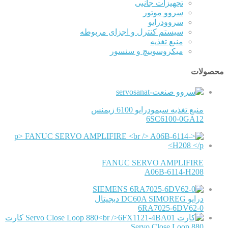
تجهیزات جانبی
سروو موتور
سروودرایو
سیستم کنترل و اجزای مربوطه
منبع تغذیه
میکروسوییچ و سنسور
محصولات
منبع تغذیه سیمودرایو 6100 زیمنس
6SC6100-0GA12
FANUC SERVO AMPLIFIRE
A06B-6114-H208
SIEMENS
درایو DC60A SIMOREG دیجیتال
6RA7025-6DV62-0
کارت
Servo Close Loop 880