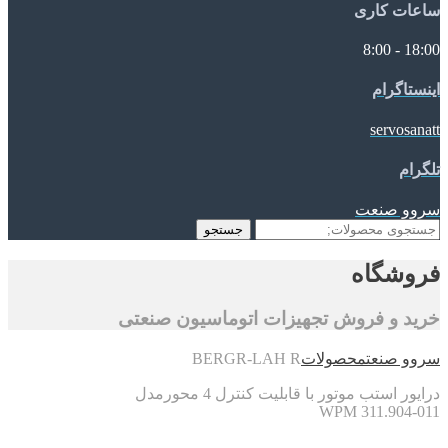
ساعات کاری
18:00 - 8:00
اینستاگرام
servosanatt
تلگرام
سروو صنعت
جستجو
جستجو
برای:
فروشگاه
خرید و فروش تجهیزات اتوماسیون صنعتی
سروو صنعت
محصولات
BERGR-LAH R
درایور استب موتور با قابلیت کنترل 4 محورمدل
WPM 311.904-011