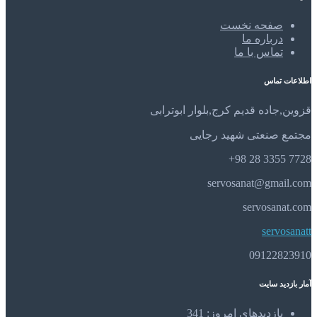
صفحه نخست
درباره ما
تماس با ما
اطلاعات تماس
قزوین,جاده قدیم کرج,بلوار ابوترابی
مجتمع صنعتی شهید رجایی
7728 3355 28 98+
servosanat@gmail.com
servosanat.com
servosanatt
09122823910
آمار بازدید سایت
بازدیدهای امروز:
341