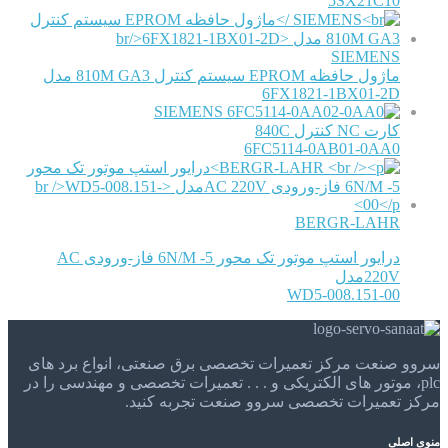
5SX21C10
SIEMENS
ماژول حافظه EPROM سیستم کنترل 810M GA3 مدل
6FX1821-1BX01-2D
SIEMENS
کارت NC کنترل 840C
6FC5114-0AB01-0AA0
BERGR-LAHR
درایور استپ موتور تک محور 6N/M -5 فاز-ورودی AC
220Vمدل
WD5-008.151-00
سروو صنعت مرکز تعمیرات تخصصی برق صنعتی، انواع برد های
plc، موتور های الکتریکی و . . . تعمیرات تخصصی و مهندسی را در
مرکز تعمیرات تخصصی سروو صنعت تجربه کنید.
منوی اصلی