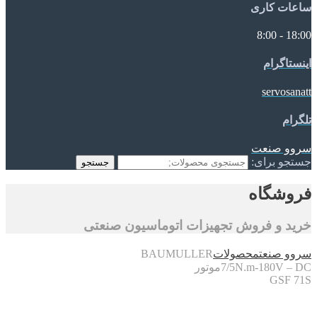
ساعات کاری
18:00 - 8:00
اینستاگرام
servosanatt
تلگرام
سروو صنعت
جستجو برای:
جستجو
فروشگاه
خرید و فروش تجهیزات اتوماسیون صنعتی
سروو صنعت
محصولات
BAUMULLER
7/5N.m-180V – DCموتور
GSF 71S