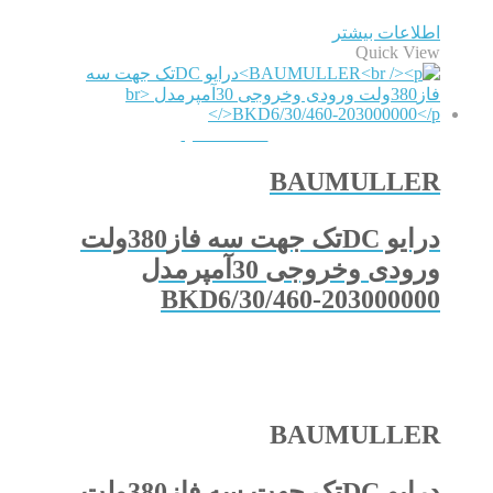
اطلاعات بیشتر
Quick View
QUICKVIEW
BAUMULLER
درایو DCتک جهت سه فاز380ولت
ورودی وخروجی 30آمپرمدل
BKD6/30/460-203000000
BAUMULLER
درایو DCتک جهت سه فاز380ولت