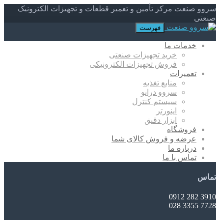
سروو صنعت مرکز تأمین و تعمیر قطعات و تجهیزات الکترونیک
صنعتی
فهرست
خدمات ما
خرید تجهیزات صنعتی
فروش تجهیزات الکترونیکی
تعمیرات
منابع تغذیه
سروو درایو
سیستم کنترل
اینورتر
ابزار دقیق
فروشگاه
عرضه و فروش کالای شما
درباره ما
تماس با ما
تماس
3910 282 0912
7728 3355 028