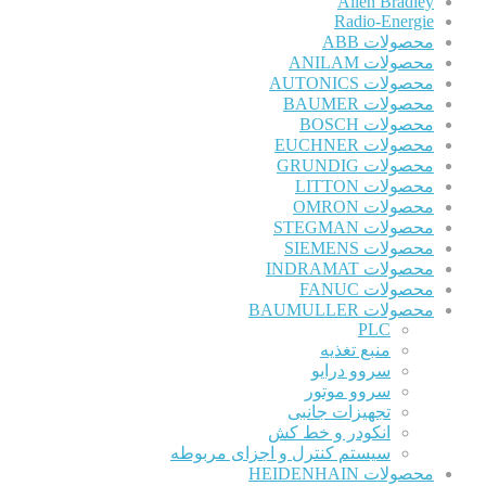
Allen Bradley
Radio-Energie
محصولات ABB
محصولات ANILAM
محصولات AUTONICS
محصولات BAUMER
محصولات BOSCH
محصولات EUCHNER
محصولات GRUNDIG
محصولات LITTON
محصولات OMRON
محصولات STEGMAN
محصولات SIEMENS
محصولات INDRAMAT
محصولات FANUC
محصولات BAUMULLER
PLC
منبع تغذیه
سروو درایو
سروو موتور
تجهیزات جانبی
انکودر و خط کش
سیستم کنترل و اجزای مربوطه
محصولات HEIDENHAIN