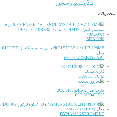
میکروسوییچ و سنسور
محصولات
SIEMENS
NCU 573.5B,1.4GHZ,128MB برای سیستم کنترل 840D/DE
مدل
6FC5357-0BB35-0AB0
3COM
کارت شبکه
3C905C-TX-M
کارت قدرت درایو 6100 20A
6SC 6120-0FE00
DYNAM INSTRUMENT