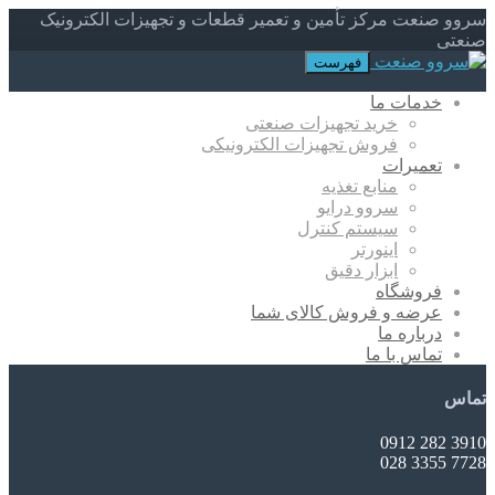
سروو صنعت مرکز تأمین و تعمیر قطعات و تجهیزات الکترونیک
صنعتی
فهرست
خدمات ما
خرید تجهیزات صنعتی
فروش تجهیزات الکترونیکی
تعمیرات
منابع تغذیه
سروو درایو
سیستم کنترل
اینورتر
ابزار دقیق
فروشگاه
عرضه و فروش کالای شما
درباره ما
تماس با ما
تماس
3910 282 0912
7728 3355 028