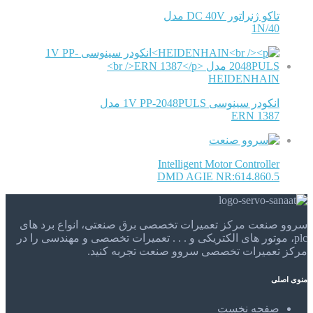
تاکو ژنراتور DC 40V مدل
1N/40
HEIDENHAIN
انکودر سینوسی 1V PP-2048PULS مدل
ERN 1387
Intelligent Motor Controller
DMD AGIE NR:614.860.5
سروو صنعت مرکز تعمیرات تخصصی برق صنعتی، انواع برد های
plc، موتور های الکتریکی و . . . تعمیرات تخصصی و مهندسی را در
مرکز تعمیرات تخصصی سروو صنعت تجربه کنید.
منوی اصلی
صفحه نخست