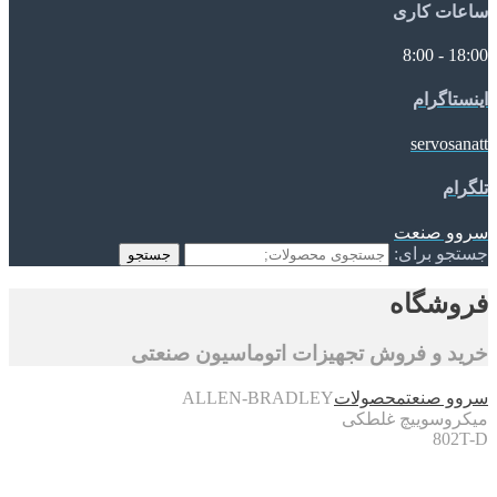
ساعات کاری
18:00 - 8:00
اینستاگرام
servosanatt
تلگرام
سروو صنعت
جستجو برای:
جستجو
فروشگاه
خرید و فروش تجهیزات اتوماسیون صنعتی
سروو صنعت
محصولات
ALLEN-BRADLEY
میکروسوییچ غلطکی
802T-D