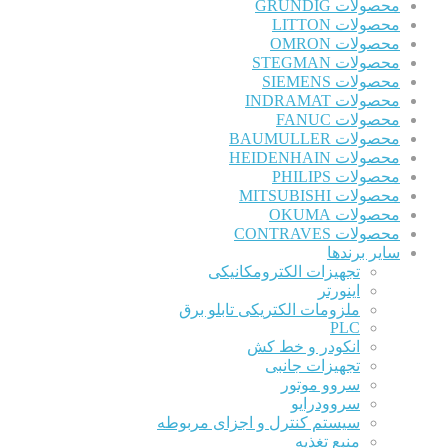
محصولات GRUNDIG
محصولات LITTON
محصولات OMRON
محصولات STEGMAN
محصولات SIEMENS
محصولات INDRAMAT
محصولات FANUC
محصولات BAUMULLER
محصولات HEIDENHAIN
محصولات PHILIPS
محصولات MITSUBISHI
محصولات OKUMA
محصولات CONTRAVES
سایر برندها
تجهیزات الکترومکانیکی
اینورتر
ملزومات الکتریکی تابلو برق
PLC
انکودر و خط کش
تجهیزات جانبی
سروو موتور
سروودرایو
سیستم کنترل و اجزای مربوطه
منبع تغذیه