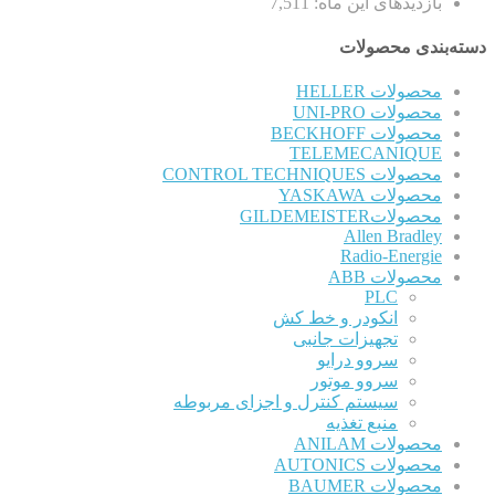
بازدیدهای این ماه:
7,511
دسته‌بندی محصولات
محصولات HELLER
محصولات UNI-PRO
محصولات BECKHOFF
TELEMECANIQUE
محصولات CONTROL TECHNIQUES
محصولات YASKAWA
محصولاتGILDEMEISTER
Allen Bradley
Radio-Energie
محصولات ABB
PLC
انکودر و خط کش
تجهیزات جانبی
سروو درایو
سروو موتور
سیستم کنترل و اجزای مربوطه
منبع تغذیه
محصولات ANILAM
محصولات AUTONICS
محصولات BAUMER