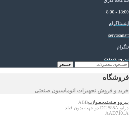
ساعات کاری
18:00 - 8:00
اینستاگرام
servosanatt
تلگرام
سروو صنعت
جستجو
جستجو
برای:
فروشگاه
خرید و فروش تجهیزات اتوماسیون صنعتی
سروو صنعت
محصولات
ABB
درایو DC 585A دو جهته بدون فیلد
AAD7101A