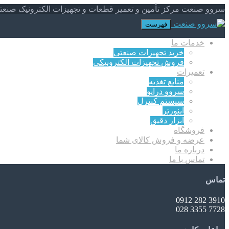
سروو صنعت مرکز تأمین و تعمیر قطعات و تجهیزات الکترونیک صنعت
فهرست
خدمات ما
خرید تجهیزات صنعتی
فروش تجهیزات الکترونیکی
تعمیرات
منابع تغذیه
سروو درایو
سیستم کنترل
اینورتر
ابزار دقیق
فروشگاه
عرضه و فروش کالای شما
درباره ما
تماس با ما
تماس
3910 282 0912
7728 3355 028