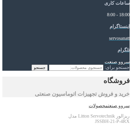
ساعات کاری
18:00 - 8:00
اینستاگرام
servosanatt
تلگرام
سروو صنعت
جستجو برای:
جستجو
فروشگاه
خرید و فروش تجهیزات اتوماسیون صنعتی
سروو صنعت
محصولات
ریزالور Litton Servotechnik مدل
JSSBH-21-P-4RX