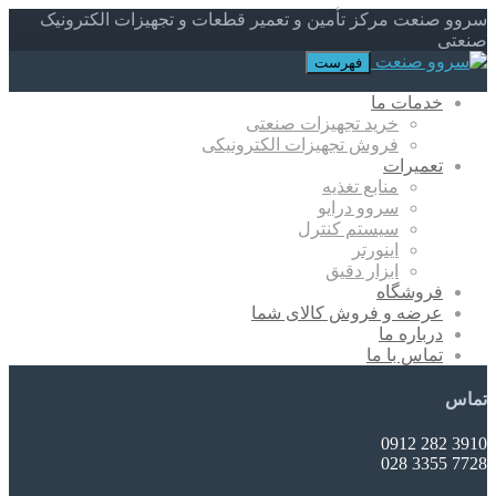
سروو صنعت مرکز تأمین و تعمیر قطعات و تجهیزات الکترونیک
صنعتی
فهرست
خدمات ما
خرید تجهیزات صنعتی
فروش تجهیزات الکترونیکی
تعمیرات
منابع تغذیه
سروو درایو
سیستم کنترل
اینورتر
ابزار دقیق
فروشگاه
عرضه و فروش کالای شما
درباره ما
تماس با ما
تماس
3910 282 0912
7728 3355 028