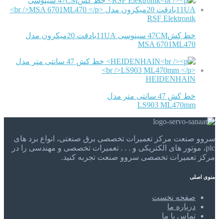
RSF Elektronik
خط کش47CM سینوسی 11UAبادقت 20میکرون مدل
MSA 6701ML470
HEIDENHAIN
خط کش 47 سانتی متر مدل
LS903 ML470mm
سروو صنعت مرکز تعمیرات تخصصی برق صنعتی، انواع برد های
plc، موتور های الکتریکی و . . . تعمیرات تخصصی و مهندسی را در
مرکز تعمیرات تخصصی سروو صنعت تجربه کنید.
منوی اصلی
صفحه نخست
درباره ما
تماس با ما