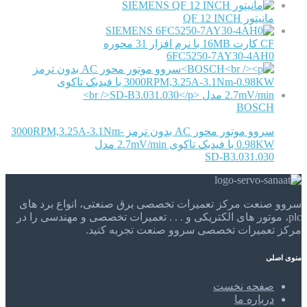
SIEMENS
مانیتور QF 12 INCH
SIEMENS
CF کارت 16MB با نرم افزار 31 محوره
6FC5250-7AY30-4AH0
BOSCH
سروو موتور محور AC بدون ترمز 3000RPM,3.25A-3.1Nm-
0.98KW با فیدبک تاکوی 2.7mV/min مدل
SD-B3.031.030
سروو صنعت مرکز تعمیرات تخصصی برق صنعتی، انواع برد های
plc، موتور های الکتریکی و . . . تعمیرات تخصصی و مهندسی را در
مرکز تعمیرات تخصصی سروو صنعت تجربه کنید.
منوی اصلی
صفحه نخست
درباره ما