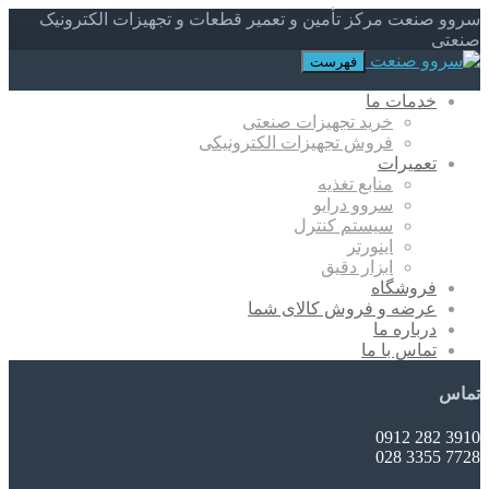
سروو صنعت مرکز تأمین و تعمیر قطعات و تجهیزات الکترونیک
صنعتی
فهرست
خدمات ما
خرید تجهیزات صنعتی
فروش تجهیزات الکترونیکی
تعمیرات
منابع تغذیه
سروو درایو
سیستم کنترل
اینورتر
ابزار دقیق
فروشگاه
عرضه و فروش کالای شما
درباره ما
تماس با ما
تماس
3910 282 0912
7728 3355 028