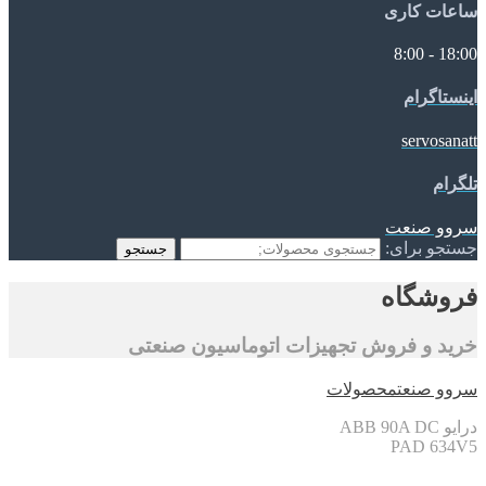
ساعات کاری
18:00 - 8:00
اینستاگرام
servosanatt
تلگرام
سروو صنعت
جستجو برای:
جستجو
فروشگاه
خرید و فروش تجهیزات اتوماسیون صنعتی
سروو صنعت
محصولات
درایو ABB 90A DC
PAD 634V5