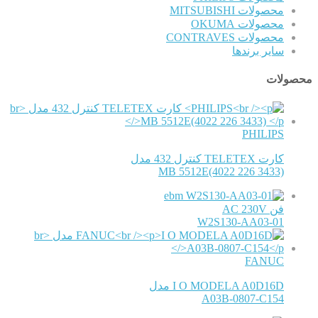
محصولات MITSUBISHI
محصولات OKUMA
محصولات CONTRAVES
سایر برندها
محصولات
PHILIPS
کارت TELETEX کنترل 432 مدل
MB 5512E(4022 226 3433)
ebm
فن AC 230V
W2S130-AA03-01
FANUC
I O MODELA A0D16D مدل
A03B-0807-C154