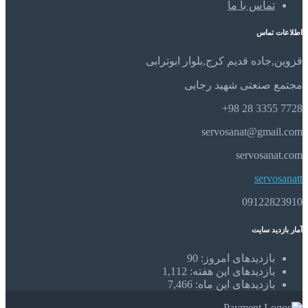
تماس با ما
اطلاعات تماس
قزوین,جاده قدیم کرج,بلوار ابوترابی
مجتمع صنعتی شهید رجایی
7728 3355 28 98+
servosanat@gmail.com
servosanat.com
servosanatt
09122823910
آمار بازدید سایت
بازدیدهای امروز:
90
بازدیدهای این هفته:
1,112
بازدیدهای این ماه:
7,466