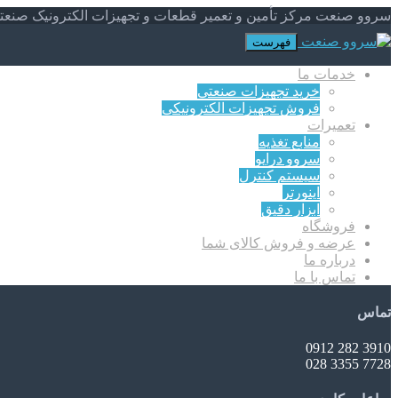
سروو صنعت مرکز تأمین و تعمیر قطعات و تجهیزات الکترونیک صنعت
فهرست
خدمات ما
خرید تجهیزات صنعتی
فروش تجهیزات الکترونیکی
تعمیرات
منابع تغذیه
سروو درایو
سیستم کنترل
اینورتر
ابزار دقیق
فروشگاه
عرضه و فروش کالای شما
درباره ما
تماس با ما
تماس
3910 282 0912
7728 3355 028