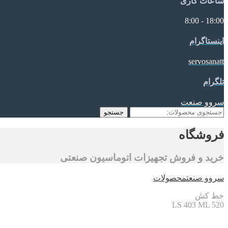
ساعات کاری
18:00 - 8:00
اینستاگرام
servosanatt
تلگرام
سروو صنعت
جستجو
جستجو
برای:
فروشگاه
خرید و فروش تجهیزات اتوماسیون صنعتی
سروو صنعت
محصولات
خط کش
LS 403 ML 520