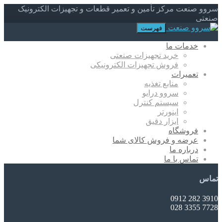
سروو صنعت مرکز تأمین و تعمیر قطعات و تجهیزات الکترونیک
صنعتی
فهرست
خدمات ما
خرید تجهیزات صنعتی
فروش تجهیزات الکترونیکی
تعمیرات
منابع تغذیه
سروو درایو
سیستم کنترل
اینورتر
ابزار دقیق
فروشگاه
عرضه و فروش کالای شما
درباره ما
تماس با ما
تماس
3910 282 0912
7728 3355 028