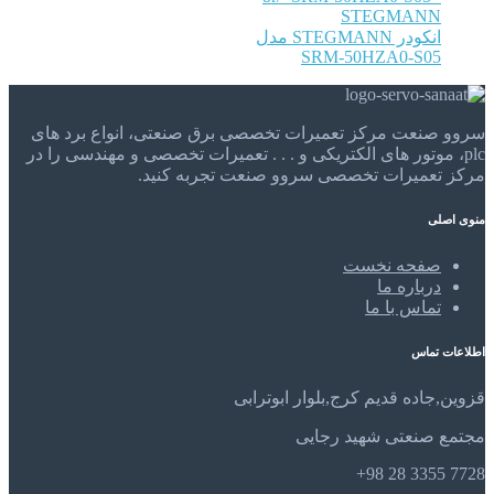
STEGMANN
انکودر STEGMANN مدل
SRM-50HZA0-S05
سروو صنعت مرکز تعمیرات تخصصی برق صنعتی، انواع برد های
plc، موتور های الکتریکی و . . . تعمیرات تخصصی و مهندسی را در
مرکز تعمیرات تخصصی سروو صنعت تجربه کنید.
منوی اصلی
صفحه نخست
درباره ما
تماس با ما
اطلاعات تماس
قزوین,جاده قدیم کرج,بلوار ابوترابی
مجتمع صنعتی شهید رجایی
7728 3355 28 98+