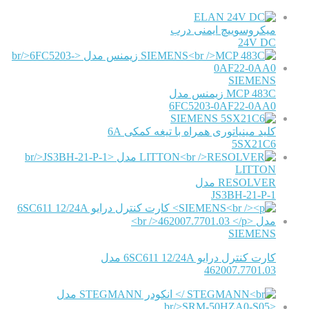
ELAN
میکروسوییچ ایمنی درب
24V DC
SIEMENS
MCP 483C زیمنس مدل
6FC5203-0AF22-0AA0
SIEMENS
کلید مینیاتوری همراه با تیغه کمکی 6A
5SX21C6
LITTON
RESOLVER مدل
JS3BH-21-P-1
SIEMENS
کارت کنترل درایو 6SC611 12/24A مدل
462007.7701.03