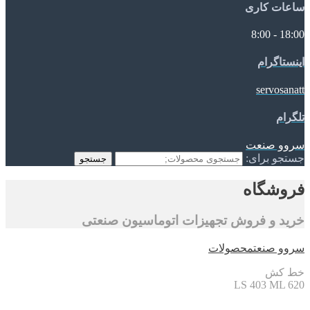
ساعات کاری
18:00 - 8:00
اینستاگرام
servosanatt
تلگرام
سروو صنعت
جستجو برای:
جستجو
فروشگاه
خرید و فروش تجهیزات اتوماسیون صنعتی
سروو صنعت
محصولات
خط کش
LS 403 ML 620