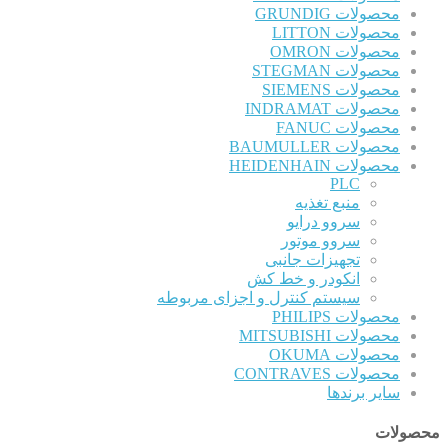
محصولات GRUNDIG
محصولات LITTON
محصولات OMRON
محصولات STEGMAN
محصولات SIEMENS
محصولات INDRAMAT
محصولات FANUC
محصولات BAUMULLER
محصولات HEIDENHAIN
PLC
منبع تغذیه
سروو درایو
سروو موتور
تجهیزات جانبی
انکودر و خط کش
سیستم کنترل و اجزای مربوطه
محصولات PHILIPS
محصولات MITSUBISHI
محصولات OKUMA
محصولات CONTRAVES
سایر برندها
محصولات