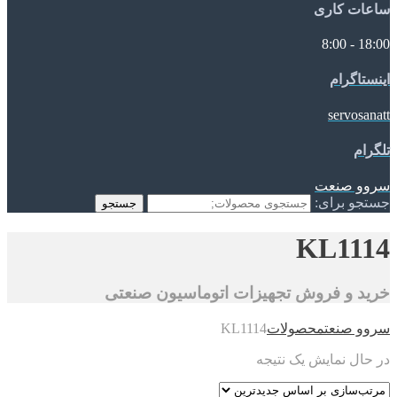
ساعات کاری
18:00 - 8:00
اینستاگرام
servosanatt
تلگرام
سروو صنعت
جستجو برای:
جستجو
KL1114
خرید و فروش تجهیزات اتوماسیون صنعتی
سروو صنعت
محصولات
KL1114
در حال نمایش یک نتیجه