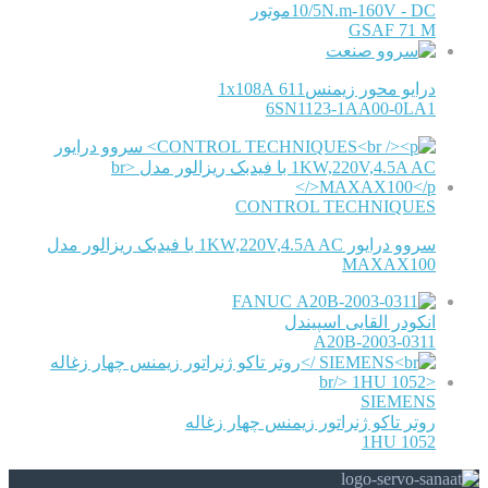
10/5N.m-160V - DCموتور
GSAF 71 M
درایو محور زیمنس611 1x108A
6SN1123-1AA00-0LA1
CONTROL TECHNIQUES
سروو درایور 1KW,220V,4.5A AC با فیدبک ریزالور مدل
MAXAX100
FANUC
انکودر القایی اسپیندل
A20B-2003-0311
SIEMENS
روتر تاکو ژنراتور زیمنس چهار زغاله
1HU 1052