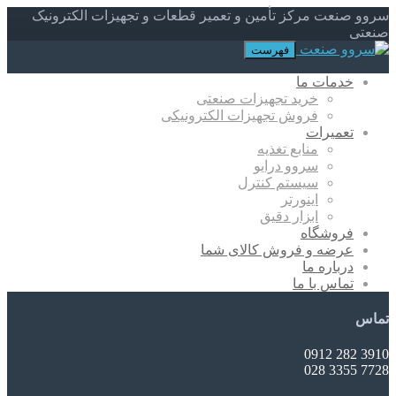
سروو صنعت مرکز تأمین و تعمیر قطعات و تجهیزات الکترونیک
صنعتی
فهرست
خدمات ما
خرید تجهیزات صنعتی
فروش تجهیزات الکترونیکی
تعمیرات
منابع تغذیه
سروو درایو
سیستم کنترل
اینورتر
ابزار دقیق
فروشگاه
عرضه و فروش کالای شما
درباره ما
تماس با ما
تماس
3910 282 0912
7728 3355 028