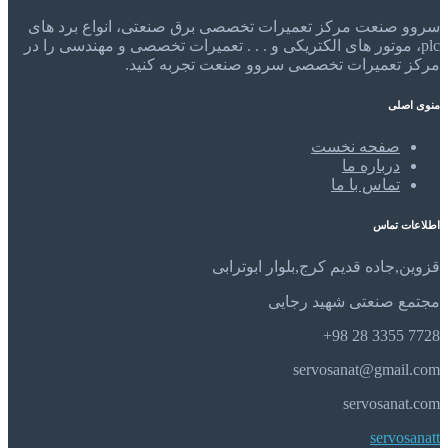
سروو صنعت مرکز تعمیرات تخصصی برق صنعتی، انواع برد های
plc، موتور های الکتریکی و . . . تعمیرات تخصصی و مهندسی را در
مرکز تعمیرات تخصصی سروو صنعت تجربه کنید.
منوی اصلی
صفحه نخست
درباره ما
تماس با ما
اطلاعات تماس
قزوین,جاده قدیم کرج,بلوار ابوترابی
مجتمع صنعتی شهید رجایی
7728 3355 28 98+
servosanat@gmail.com
servosanat.com
servosanatt