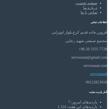
صفحه نخست
درباره ما
تماس با ما
اطلاعات تماس
قزوین,جاده قدیم کرج,بلوار ابوترابی
مجتمع صنعتی شهید رجایی
7728 3355 28 98+
servosanat@gmail.com
servosanat.com
servosanatt
09122823910
آمار بازدید سایت
بازدیدهای امروز:
7
بازدیدهای این هفته:
1,324