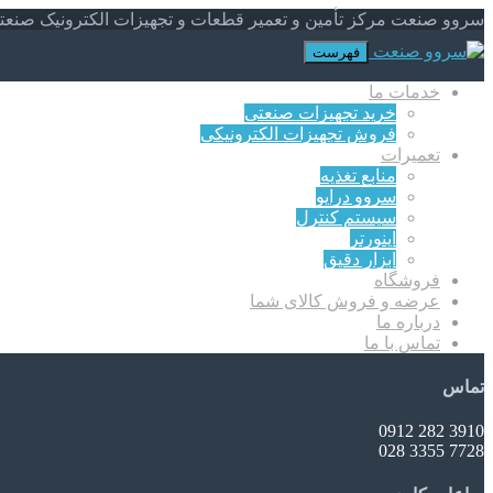
سروو صنعت مرکز تأمین و تعمیر قطعات و تجهیزات الکترونیک صنعت
فهرست
خدمات ما
خرید تجهیزات صنعتی
فروش تجهیزات الکترونیکی
تعمیرات
منابع تغذیه
سروو درایو
سیستم کنترل
اینورتر
ابزار دقیق
فروشگاه
عرضه و فروش کالای شما
درباره ما
تماس با ما
تماس
3910 282 0912
7728 3355 028