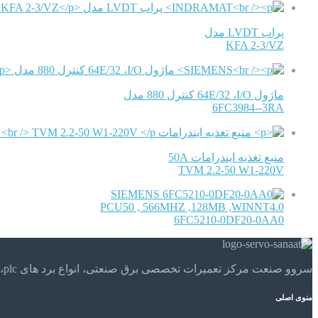
پراب LVDT مدل
KFA 2-3/VZ
ماژول 64E/32 ،I/O کنترل 880 مدل
6FC3984--3RA
منبع تغذیه ایندرامات 50A
TVM 2.2-50 W1-220V
SIEMENS
PCU50 , 566MHZ ,128MB ,WINNT4.0
6FC5210-0DF20-0AA0
سروو صنعت مرکز تعمیرات تخصصی برق صنعتی، انواع برد های plc، موتور های الکتریکی و . . . تعمیرات تخصصی و مهندسی را در مرکز تعمیرات تخصصی سروو صنعت تجربه کنید.
منوی اصلی