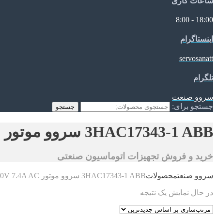
ساعات کاری
18:00 - 8:00
اینستاگرام
servosanatt
تلگرام
سروو صنعت
جستجو برای:
جستجو
3HAC17343-1 ABB سروو موتور 200V 7.4A AC ترمز دار با فیدبک ریزالور
خرید و فروش تجهیزات اتوماسیون صنعتی
سروو صنعت
محصولات
3HAC17343-1 ABB سروو موتور 200V 7.4A AC ترمز دار با فیدبک ریزالور
در حال نمایش یک نتیجه