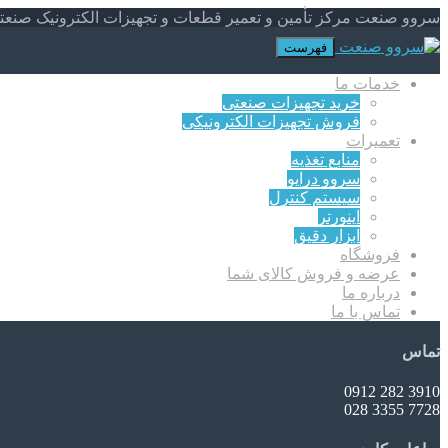
سروو صنعت مرکز تأمین و تعمیر قطعات و تجهیزات الکترونیک صنعت
فهرست
خدمات ما
خرید تجهیزات صنعتی
فروش تجهیزات الکترونیکی
تعمیرات
منابع تغذیه
سروو درایو
سیستم کنترل
اینورتر
ابزار دقیق
فروشگاه
عرضه و فروش کالای شما
درباره ما
تماس با ما
تماس
3910 282 0912
7728 3355 028