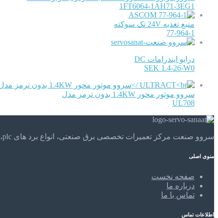
1FT6064-1AH71-3EG1
ASCOM
منبع تغذیه 24V تک سوکته
77-964-1
درایو ایندرامات DC
SEK 1.4-26-W0
سروو موتور محور 1.4KW بدون ترمز مدل
UL708
سروو صنعت مرکز تعمیرات تخصصی برق صنعتی، انواع برد های plc، موتور های الکتریکی و . . . تعمیرات تخصصی و مهندسی را در مرکز تعمیرات تخصصی سروو صنعت تجربه کنید.
منوی اصلی
صفحه نخست
درباره ما
تماس با ما
اطلاعات تماس