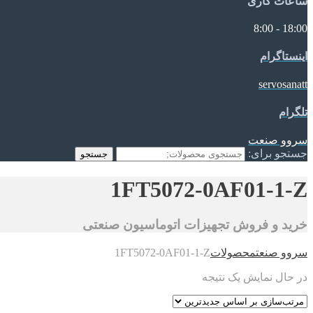
ساعات کاری
18:00 - 8:00
اینستاگرام
servosanatt
تلگرام
سروو صنعت
جستجو برای:
جستجو
1FT5072-0AF01-1-Z
خرید و فروش تجهیزات اتوماسیون صنعتی
سروو صنعت
محصولات
1FT5072-0AF01-1-Z
در حال نمایش یک نتیجه