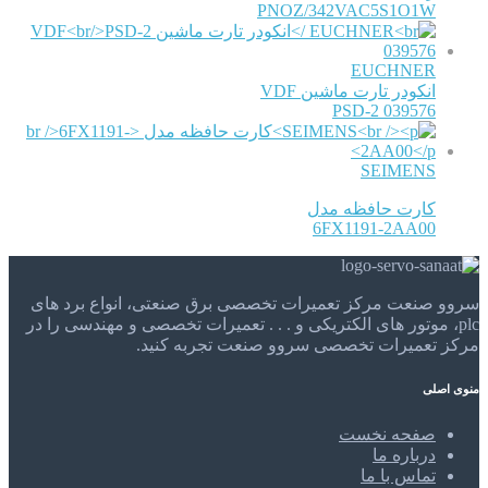
PNOZ/342VAC5S1O1W
EUCHNER
انکودر تارت ماشین VDF
PSD-2 039576
SEIMENS
کارت حافظه مدل
6FX1191-2AA00
سروو صنعت مرکز تعمیرات تخصصی برق صنعتی، انواع برد های
plc، موتور های الکتریکی و . . . تعمیرات تخصصی و مهندسی را در
مرکز تعمیرات تخصصی سروو صنعت تجربه کنید.
منوی اصلی
صفحه نخست
درباره ما
تماس با ما