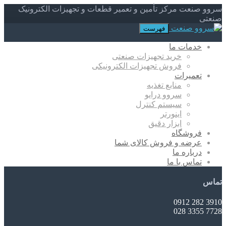
سروو صنعت مرکز تأمین و تعمیر قطعات و تجهیزات الکترونیک
صنعتی
فهرست
خدمات ما
خرید تجهیزات صنعتی
فروش تجهیزات الکترونیکی
تعمیرات
منابع تغذیه
سروو درایو
سیستم کنترل
اینورتر
ابزار دقیق
فروشگاه
عرضه و فروش کالای شما
درباره ما
تماس با ما
تماس
3910 282 0912
7728 3355 028