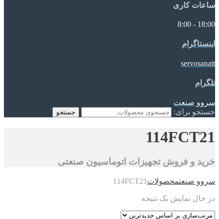
ساعات کاری
18:00 - 8:00
اینستاگرام
servosanatt
تلگرام
سروو صنعت
جستجو برای:
جستجو
114FCT21
خرید و فروش تجهیزات اتوماسیون صنعتی
سروو صنعت
محصولات
114FCT21
در حال نمایش یک نتیجه