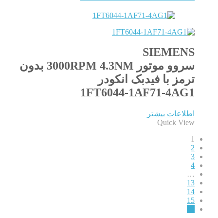
SIEMENS
سروو موتور 3000RPM 4.3NM بدون
ترمز با فیدبک انکودر
1FT6044-1AF71-4AG1
اطلاعات بیشتر
Quick View
1
2
3
4
…
13
14
15
←