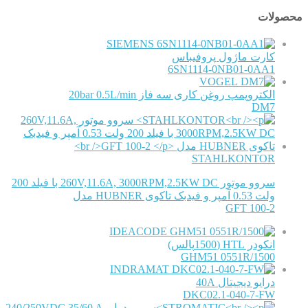
محصولات
SIEMENS
کارت ماژول پروفیباس
6SN1114-0NB01-0AA1
VOGEL
الکتروپمپ روغن کاری سه فاز 20bar 0.5L/min
DM7
STAHLKONTOR
سروو موتور 260V,11.6A, 3000RPM,2.5KW DC با فیلد 200
ولت 0.53 آمپر و فیدبک تاکوی HUBNER مدل
GFT 100-2
IDEACODE
انکودر HTL (1500پالس)
GHM51 0551R/1500
INDRAMAT
درایو دیجیتال 40A
DKC02.1-040-7-FW