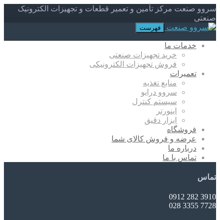
سروو صنعت مرکز تأمین و تعمیر قطعات و تجهیزات الکترونیک
صنعتی
فهرست
خدمات ما
خرید تجهیزات صنعتی
فروش تجهیزات الکترونیکی
تعمیرات
منابع تغذیه
سروو درایو
سیستم کنترل
اینورتر
ابزار دقیق
فروشگاه
عرضه و فروش کالای شما
درباره ما
تماس با ما
تماس
3910 282 0912
7728 3355 028