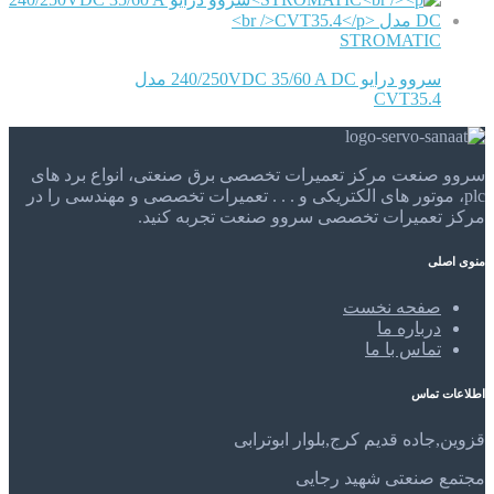
STROMATIC
سروو درایو 240/250VDC 35/60 A DC مدل
CVT35.4
سروو صنعت مرکز تعمیرات تخصصی برق صنعتی، انواع برد های
plc، موتور های الکتریکی و . . . تعمیرات تخصصی و مهندسی را در
مرکز تعمیرات تخصصی سروو صنعت تجربه کنید.
منوی اصلی
صفحه نخست
درباره ما
تماس با ما
اطلاعات تماس
قزوین,جاده قدیم کرج,بلوار ابوترابی
مجتمع صنعتی شهید رجایی