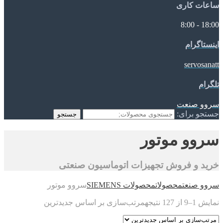
ساعات کاری
18:00 - 8:00
اینستاگرام
servosanatt
تلگرام
سروو صنعت
جستجو برای:
جستجو
سروو موتور
خرید و فروش تجهیزات اتوماسیون صنعتی
سروو صنعت
محصولات
محصولات SIEMENS
سروو موتور
نمایش 1–9 از 127 نتیجه
مرتب‌سازی بر اساس جدیدترین