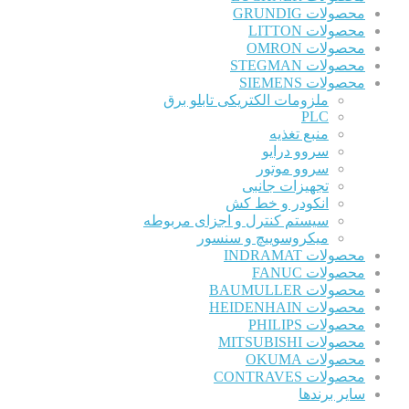
محصولات GRUNDIG
محصولات LITTON
محصولات OMRON
محصولات STEGMAN
محصولات SIEMENS
ملزومات الکتریکی تابلو برق
PLC
منبع تغذیه
سروو درایو
سروو موتور
تجهیزات جانبی
انکودر و خط کش
سیستم کنترل و اجزای مربوطه
میکروسوییچ و سنسور
محصولات INDRAMAT
محصولات FANUC
محصولات BAUMULLER
محصولات HEIDENHAIN
محصولات PHILIPS
محصولات MITSUBISHI
محصولات OKUMA
محصولات CONTRAVES
سایر برندها