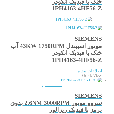
خنک با فیدبک انکودر
1PH4163-4HF56-Z
SIEMENS
موتور اسپیندل 43KW 1750RPM آب
خنک با فیدبک انکودر
1PH4163-4HF56-Z
اطلاعات بیشتر
Quick View
QUICKVIEW
SIEMENS
سروو موتور 2.6NM 3000RPM بدون
ترمز با فیدبک ریزالور