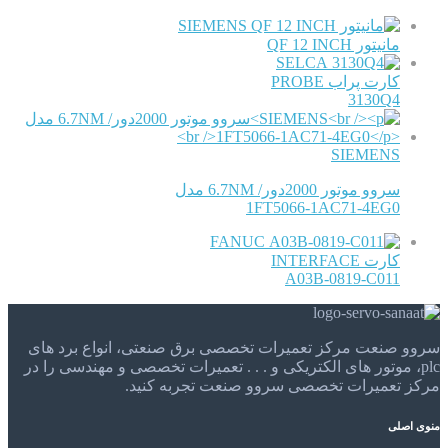
SIEMENS
مانیتور QF 12 INCH
SELCA
کارت پراب PROBE
3130Q4
SIEMENS
سروو موتور 2000دور/ 6.7NM مدل
1FT5066-1AC71-4EG0
FANUC
کارت INTERFACE
A03B-0819-C011
سروو صنعت مرکز تعمیرات تخصصی برق صنعتی، انواع برد های
plc، موتور های الکتریکی و . . . تعمیرات تخصصی و مهندسی را در
مرکز تعمیرات تخصصی سروو صنعت تجربه کنید.
منوی اصلی