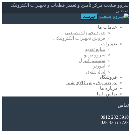
سروو صنعت مرکز تأمین و تعمیر قطعات و تجهیزات الکترونیک
صنعتی
فهرست
خدمات ما
خرید تجهیزات صنعتی
فروش تجهیزات الکترونیکی
تعمیرات
منابع تغذیه
سروو درایو
سیستم کنترل
اینورتر
ابزار دقیق
فروشگاه
عرضه و فروش کالای شما
درباره ما
تماس با ما
تماس
3910 282 0912
7728 3355 028