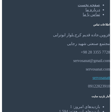
صفحه نخست
درباره ما
تماس با ما
اطلاعات تماس
قزوین,جاده قدیم کرج,بلوار ابوترابی
مجتمع صنعتی شهید رجایی
7728 3355 28 98+
servosanat@gmail.com
servosanat.com
servosanatt
09122823910
آمار بازدید سایت
بازدیدهای امروز:
1
بازدیدهای این هفته:
1,594