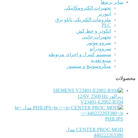
سایر برندها
تجهیزات الکترومکانیکی
اینورتر
ملزومات الکتریکی تابلو برق
PLC
انکودر و خط کش
تجهیزات جانبی
سروو موتور
سروودرایو
سیستم کنترل و اجزای مربوطه
منبع تغذیه
میکروسوییچ و سنسور
محصولات
SIEMENS
ریزالور 12/6V 2500 Hz
V23401-E2002-B104
PHILIPS
CENTER PROC MOD مدل
440222263380