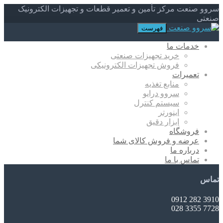
سروو صنعت مرکز تأمین و تعمیر قطعات و تجهیزات الکترونیک
صنعتی
فهرست
خدمات ما
خرید تجهیزات صنعتی
فروش تجهیزات الکترونیکی
تعمیرات
منابع تغذیه
سروو درایو
سیستم کنترل
اینورتر
ابزار دقیق
فروشگاه
عرضه و فروش کالای شما
درباره ما
تماس با ما
تماس
3910 282 0912
7728 3355 028