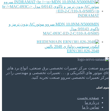
INDRAMAT
MDN 10.0NM-N5000MIN سروو موتورAC بدون ترمز و
تاکوی 0/0143 مدل
MAC-093C-ED-2-C/110-A-0/S005
HEIDENHAIN
انکودرسینوسی-ولتاژی 2048 پالس
ERN1381.026-2048
سروو صنعت مرکز تعمیرات تخصصی برق صنعتی، انواع برد های
plc، موتور های الکتریکی و . . . تعمیرات تخصصی و مهندسی را در
مرکز تعمیرات تخصصی سروو صنعت تجربه کنید.
منوی اصلی
صفحه نخست
درباره ما
تماس با ما