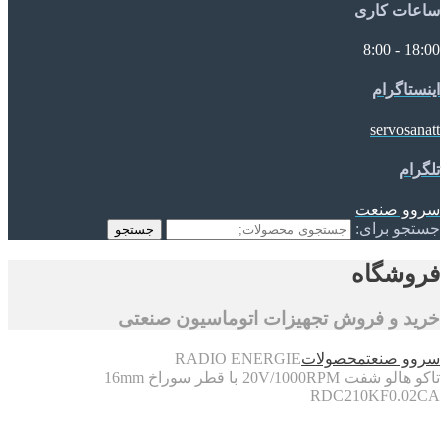
ساعات کاری
18:00 - 8:00
اینستاگرام
servosanatt
تلگرام
سروو صنعت
جستجو برای:
جستجو
فروشگاه
خرید و فروش تجهیزات اتوماسیون صنعتی
سروو صنعت
محصولات
RADIO ENERGIE
تاکو هالو شفت 20V/1000RPM با قطر سوراخ 16mm
RDC210KF0.02CA