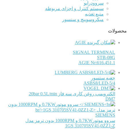
سروودرایو
سیستم کنترل و اجزای مربوطه
منبع تغذیه
میکروسوییچ و سنسور
محصولات
AGIE
SIGNAL TERMINAL
STB-08G
AGIE Nr:616.451.1
LUMBERG
جعبه سنسور
ASBS8/LED-5/4
VOGEL
الکتروپمپ روغن کاری سه فاز 20bar 0.5L/min
DM7
SIEMENS
سروو موتور0.7KW و 1000RPM بدون ترمز مدل
1GS 310705SV41-0ZZ1-Z