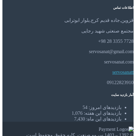
اطلاعات تماس
قزوین,جاده قدیم کرج,بلوار ابوترابی
مجتمع صنعتی شهید رجایی
7728 3355 28 98+
servosanat@gmail.com
servosanat.com
servosanatt
09122823910
آمار بازدید سایت
بازدیدهای امروز:
54
بازدیدهای این هفته:
1,076
بازدیدهای این ماه:
7,430
© 1392 – 1403 سروو صنعت. کلیه حقوق محفوظ است.