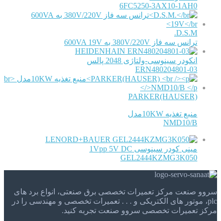
6FC5250-3AX10-1AH0
D.S.M.
ترانس سه فاز 380V/220V به 600VA 19V
HEIDENHAIN
انکودر سینوسی-ولتاژی 2048 پالس
ERN480204801-03
PARKER(HAUSER)
منبع تغذیه 10KWمدل
NMD10/B
LENORD+BAUER
مینی کودر سینوسی 1Vpp 5V DC
GEL2444KZMG3K050
سروو صنعت مرکز تعمیرات تخصصی برق صنعتی، انواع برد های
plc، موتور های الکتریکی و . . . تعمیرات تخصصی و مهندسی را در
مرکز تعمیرات تخصصی سروو صنعت تجربه کنید.