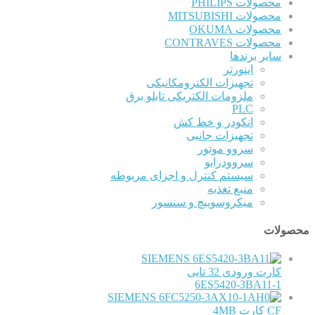
محصولات PHILIPS
محصولات MITSUBISHI
محصولات OKUMA
محصولات CONTRAVES
سایر برندها
اینورتر
تجهیزات الکترومکانیکی
ملزومات الکتریکی تابلو برق
PLC
انکودر و خط کش
تجهیزات جانبی
سروو موتور
سروودرایو
سیستم کنترل و اجزای مربوطه
منبع تغذیه
میکروسوییچ و سنسور
محصولات
SIEMENS
کارت ورودی 32 تایی
6ES5420-3BA11-1
SIEMENS
CF کارت 4MB