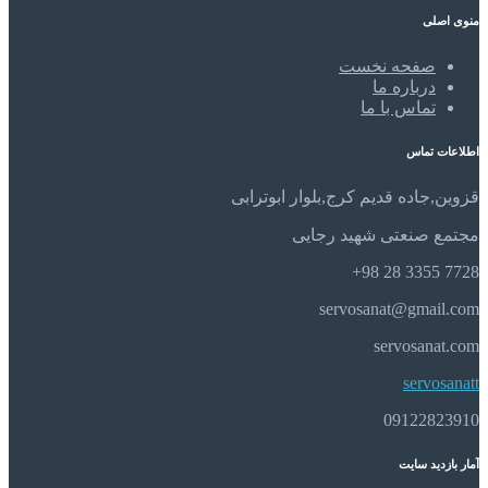
منوی اصلی
صفحه نخست
درباره ما
تماس با ما
اطلاعات تماس
قزوین,جاده قدیم کرج,بلوار ابوترابی
مجتمع صنعتی شهید رجایی
7728 3355 28 98+
servosanat@gmail.com
servosanat.com
servosanatt
09122823910
آمار بازدید سایت