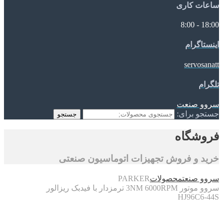
ساعات کاری
18:00 - 8:00
اینستاگرام
servosanatt
تلگرام
سروو صنعت
جستجو برای:
جستجو
فروشگاه
خرید و فروش تجهیزات اتوماسیون صنعتی
سروو صنعت
محصولات
PARKER
سروو موتور 3NM 6000RPM ترمزدار با فیدبک ریزالور
HJ96C6-44S