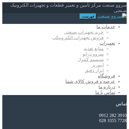
سروو صنعت مرکز تأمین و تعمیر قطعات و تجهیزات الکترونیک
صنعتی
فهرست
خدمات ما
خرید تجهیزات صنعتی
فروش تجهیزات الکترونیکی
تعمیرات
منابع تغذیه
سروو درایو
سیستم کنترل
اینورتر
ابزار دقیق
فروشگاه
عرضه و فروش کالای شما
درباره ما
تماس با ما
تماس
3910 282 0912
7728 3355 028