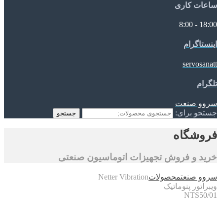
ساعات کاری
18:00 - 8:00
اینستاگرام
servosanatt
تلگرام
سروو صنعت
جستجو برای:
جستجو
فروشگاه
خرید و فروش تجهیزات اتوماسیون صنعتی
سروو صنعت
محصولات
Netter Vibration
ویبراتور پنوماتیک
NTS50/01