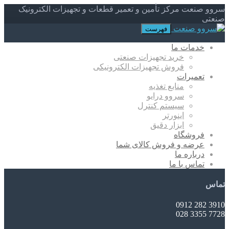
سروو صنعت مرکز تأمین و تعمیر قطعات و تجهیزات الکترونیک
صنعتی
فهرست
خدمات ما
خرید تجهیزات صنعتی
فروش تجهیزات الکترونیکی
تعمیرات
منابع تغذیه
سروو درایو
سیستم کنترل
اینورتر
ابزار دقیق
فروشگاه
عرضه و فروش کالای شما
درباره ما
تماس با ما
تماس
3910 282 0912
7728 3355 028