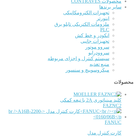
محصولات CONTRAVES
سایر برندها
تجهیزات الکترومکانیکی
اینورتر
ملزومات الکتریکی تابلو برق
PLC
انکودر و خط کش
تجهیزات جانبی
سروو موتور
سروودرایو
سیستم کنترل و اجزای مربوطه
منبع تغذیه
میکروسوییچ و سنسور
محصولات
MOELLER
کلید مینیاتوری 2A با تیغه کمکی
FAZNC2
FANUC
کارت کنترل مدل