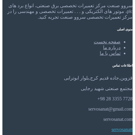
سروو صنعت مرکز تعمیرات تخصصی برق صنعتی، انواع برد های
plc، موتور های الکتریکی و . . . تعمیرات تخصصی و مهندسی را در
مرکز تعمیرات تخصصی سروو صنعت تجربه کنید.
منوی اصلی
صفحه نخست
درباره ما
تماس با ما
اطلاعات تماس
قزوین,جاده قدیم کرج,بلوار ابوترابی
مجتمع صنعتی شهید رجایی
7728 3355 28 98+
servosanat@gmail.com
servosanat.com
servosanatt