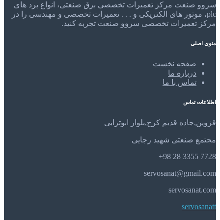
سروو صنعت مرکز تعمیرات تخصصی برق صنعتی، انواع برد های
plc، موتور های الکتریکی و . . . تعمیرات تخصصی و مهندسی را در
مرکز تعمیرات تخصصی سروو صنعت تجربه کنید.
منوی اصلی
صفحه نخست
درباره ما
تماس با ما
اطلاعات تماس
قزوین,جاده قدیم کرج,بلوار ابوترابی
مجتمع صنعتی شهید رجایی
7728 3355 28 98+
servosanat@gmail.com
servosanat.com
servosanatt