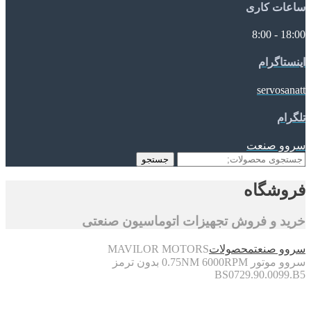
ساعات کاری
18:00 - 8:00
اینستاگرام
servosanatt
تلگرام
سروو صنعت
جستجو
جستجو
برای:
فروشگاه
خرید و فروش تجهیزات اتوماسیون صنعتی
سروو صنعت
محصولات
MAVILOR MOTORS
سروو موتور 0.75NM 6000RPM بدون ترمز
BS0729.90.0099.B5