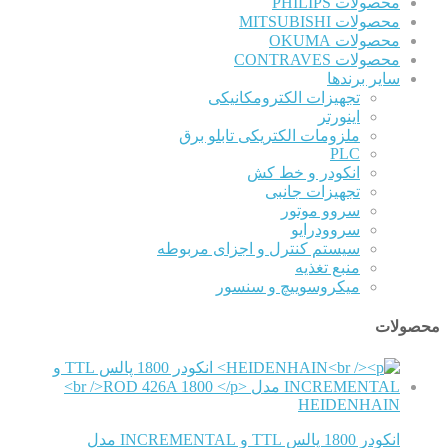
محصولات PHILIPS
محصولات MITSUBISHI
محصولات OKUMA
محصولات CONTRAVES
سایر برندها
تجهیزات الکترومکانیکی
اینورتر
ملزومات الکتریکی تابلو برق
PLC
انکودر و خط کش
تجهیزات جانبی
سروو موتور
سروودرایو
سیستم کنترل و اجزای مربوطه
منبع تغذیه
میکروسوییچ و سنسور
محصولات
HEIDENHAIN
انکودر 1800 پالس TTL و INCREMENTAL مدل