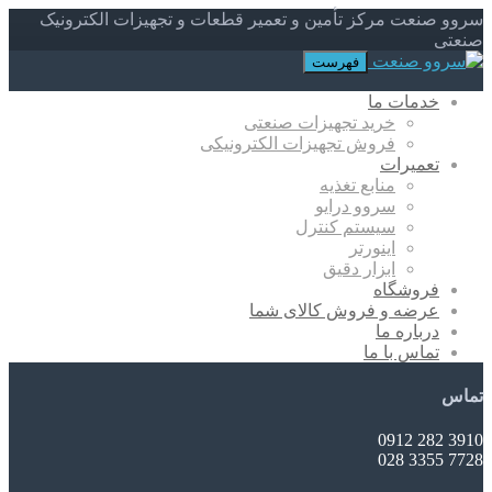
سروو صنعت مرکز تأمین و تعمیر قطعات و تجهیزات الکترونیک
صنعتی
فهرست
خدمات ما
خرید تجهیزات صنعتی
فروش تجهیزات الکترونیکی
تعمیرات
منابع تغذیه
سروو درایو
سیستم کنترل
اینورتر
ابزار دقیق
فروشگاه
عرضه و فروش کالای شما
درباره ما
تماس با ما
تماس
3910 282 0912
7728 3355 028