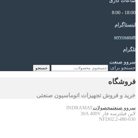
ساعات کاری
18:00 - 8:00
اینستاگرام
servosanatt
تلگرام
سروو صنعت
جستجو برای:
جستجو
فروشگاه
خرید و فروش تجهیزات اتوماسیون صنعتی
سروو صنعت
محصولات
INDRAMAT
لاین فیلترسه فاز 30A 400V
NFD02.2-480-030