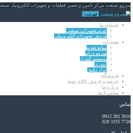
سروو صنعت مرکز تأمین و تعمیر قطعات و تجهیزات الکترونیک صنعت
فهرست
خدمات ما
خرید تجهیزات صنعتی
فروش تجهیزات الکترونیکی
تعمیرات
منابع تغذیه
سروو درایو
سیستم کنترل
اینورتر
ابزار دقیق
فروشگاه
عرضه و فروش کالای شما
درباره ما
تماس با ما
تماس
3910 282 0912
7728 3355 028