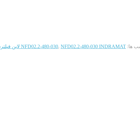
ب ها:
NFD02.2-480-030 INDRAMAT لاین فیلترسه فاز 30A 400V
,
NFD02.2-480-030