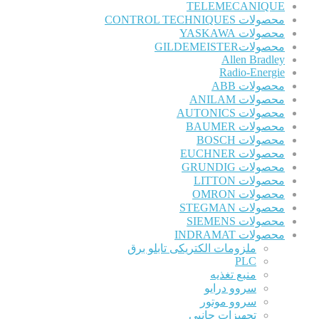
TELEMECANIQUE
محصولات CONTROL TECHNIQUES
محصولات YASKAWA
محصولاتGILDEMEISTER
Allen Bradley
Radio-Energie
محصولات ABB
محصولات ANILAM
محصولات AUTONICS
محصولات BAUMER
محصولات BOSCH
محصولات EUCHNER
محصولات GRUNDIG
محصولات LITTON
محصولات OMRON
محصولات STEGMAN
محصولات SIEMENS
محصولات INDRAMAT
ملزومات الکتریکی تابلو برق
PLC
منبع تغذیه
سروو درایو
سروو موتور
تجهیزات جانبی